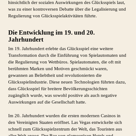
hinsichtlich der sozialen Auswirkungen des Glücksspiels laut,
was zu einer kontroversen Debatte über die Legalisierung und
Regulierung von Glücksspielaktivitäten führte.
Die Entwicklung im 19. und 20.
Jahrhundert
Im 19. Jahrhundert erlebte das Glücksspiel eine weitere
Transformation durch die Einführung von Spielautomaten und
die Regulierung von Wettbüros. Spielautomaten, die oft mit
berühmten Marken und Motiven geschmückt waren,
gewannen an Beliebtheit und revolutionierten die
Glücksspielindustrie. Diese neuen Technologien führten dazu,
dass Glücksspiel für breitere Bevölkerungsschichten
zugänglich wurde, was sowohl positive als auch negative
Auswirkungen auf die Gesellschaft hatte.
Im 20. Jahrhundert wurden die ersten modernen Casinos in
den Vereinigten Staaten eröffnet. Las Vegas entwickelte sich
schnell zum Glücksspielzentrum der Welt, das Touristen aus
aller Welt anzog. Der Bau von glamourösen Hotels und