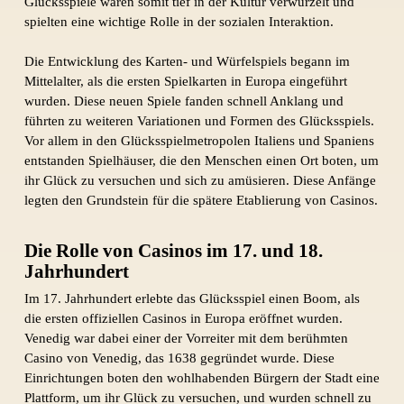
Glücksspiele waren somit tief in der Kultur verwurzelt und
spielten eine wichtige Rolle in der sozialen Interaktion.
Die Entwicklung des Karten- und Würfelspiels begann im
Mittelalter, als die ersten Spielkarten in Europa eingeführt
wurden. Diese neuen Spiele fanden schnell Anklang und
führten zu weiteren Variationen und Formen des Glücksspiels.
Vor allem in den Glücksspielmetropolen Italiens und Spaniens
entstanden Spielhäuser, die den Menschen einen Ort boten, um
ihr Glück zu versuchen und sich zu amüsieren. Diese Anfänge
legten den Grundstein für die spätere Etablierung von Casinos.
Die Rolle von Casinos im 17. und 18.
Jahrhundert
Im 17. Jahrhundert erlebte das Glücksspiel einen Boom, als
die ersten offiziellen Casinos in Europa eröffnet wurden.
Venedig war dabei einer der Vorreiter mit dem berühmten
Casino von Venedig, das 1638 gegründet wurde. Diese
Einrichtungen boten den wohlhabenden Bürgern der Stadt eine
Plattform, um ihr Glück zu versuchen, und wurden schnell zu