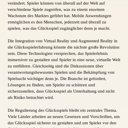
verändert. Spieler können von überall auf der Welt auf
verschiedene Spiele zugreifen, was zu einem enormen
Wachstum des Marktes geführt hat. Mobile Anwendungen
ermöglichen es den Menschen, jederzeit und überall zu
spielen, was das Glücksspiel zugänglicher denn je macht.
Die Integration von Virtual Reality und Augmented Reality in
die Glücksspielerfahrung könnte die nächste große Revolution
sein. Diese Technologien versprechen, das Spielerlebnis
immersiver zu gestalten und Spieler in eine neue, virtuelle Welt
zu entführen. Gleichzeitig sind die Diskussionen über
verantwortungsbewusstes Spielen und die Bekämpfung von
Spielsucht wichtiger denn je. Die Branche ist gefordert,
Lösungen zu finden, um Spieler zu schützen und
sicherzustellen, dass Glücksspiel als Unterhaltung und nicht
als Risiko betrachtet wird.
Die Regulierung des Glücksspiels bleibt ein zentrales Thema.
Viele Länder arbeiten an neuen Gesetzen und Vorschriften, um
das Glücksspiel sicherer zu gestalten und um Spieler vor den