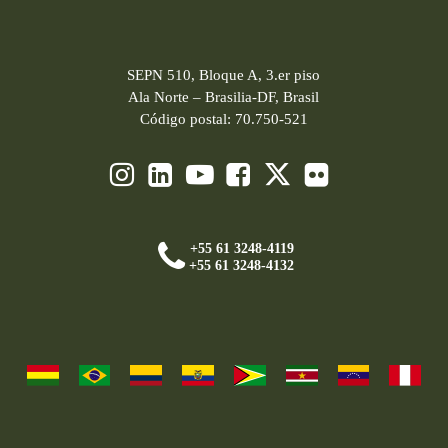
SEPN 510, Bloque A, 3.er piso
Ala Norte – Brasilia-DF, Brasil
Código postal: 70.750-521
+55 61 3248-4119
+55 61 3248-4132