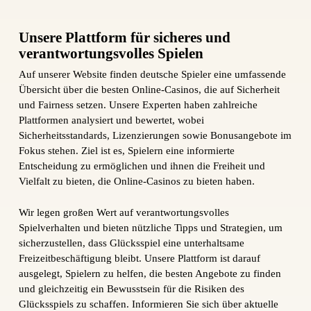
Unsere Plattform für sicheres und
verantwortungsvolles Spielen
Auf unserer Website finden deutsche Spieler eine umfassende
Übersicht über die besten Online-Casinos, die auf Sicherheit
und Fairness setzen. Unsere Experten haben zahlreiche
Plattformen analysiert und bewertet, wobei
Sicherheitsstandards, Lizenzierungen sowie Bonusangebote im
Fokus stehen. Ziel ist es, Spielern eine informierte
Entscheidung zu ermöglichen und ihnen die Freiheit und
Vielfalt zu bieten, die Online-Casinos zu bieten haben.
Wir legen großen Wert auf verantwortungsvolles
Spielverhalten und bieten nützliche Tipps und Strategien, um
sicherzustellen, dass Glücksspiel eine unterhaltsame
Freizeitbeschäftigung bleibt. Unsere Plattform ist darauf
ausgelegt, Spielern zu helfen, die besten Angebote zu finden
und gleichzeitig ein Bewusstsein für die Risiken des
Glücksspiels zu schaffen. Informieren Sie sich über aktuelle