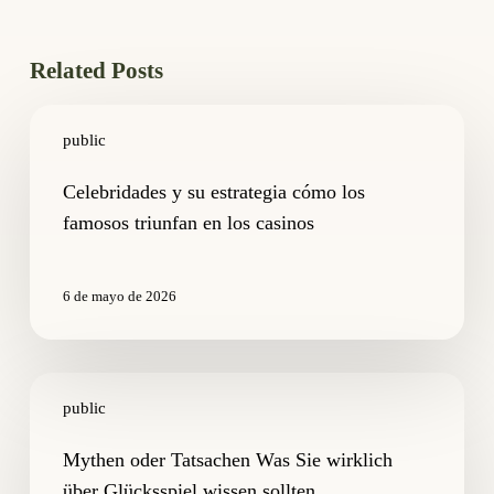
Related Posts
Celebridades
y
public
su
estrategia
Celebridades y su estrategia cómo los
cómo
famosos triunfan en los casinos
los
famosos
triunfan
6 de mayo de 2026
en
los
casinos
Mythen
oder
public
Tatsachen
Was
Mythen oder Tatsachen Was Sie wirklich
Sie
über Glücksspiel wissen sollten