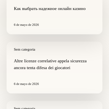
надежное
онлайн
Как выбрать надежное онлайн казино
казино
6 de mayo de 2026
Altre
licenze
Sem categoria
correlative
appela
Altre licenze correlative appela sicurezza
sicurezza
ancora tenta difesa dei giocatori
ancora
tenta
difesa
6 de mayo de 2026
dei
giocatori
Che
razza
Sem categoria