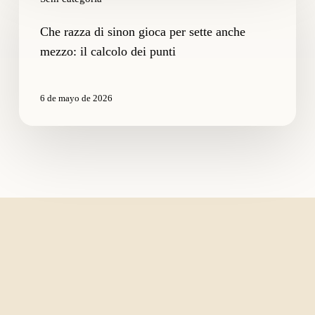
di
sinon
Che razza di sinon gioca per sette anche
gioca
mezzo: il calcolo dei punti
per
sette
anche
6 de mayo de 2026
mezzo:
il
calcolo
dei
punti