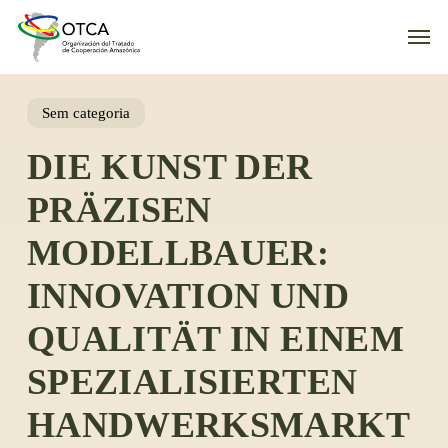
Skip
Men
to
main
content
Sem categoria
DIE KUNST DER
PRÄZISEN
MODELLBAUER:
INNOVATION UND
QUALITÄT IN EINEM
SPEZIALISIERTEN
HANDWERKSMARKT