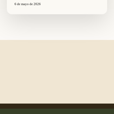
anche
6 de mayo de 2026
mezzo:
il
calcolo
dei
punti