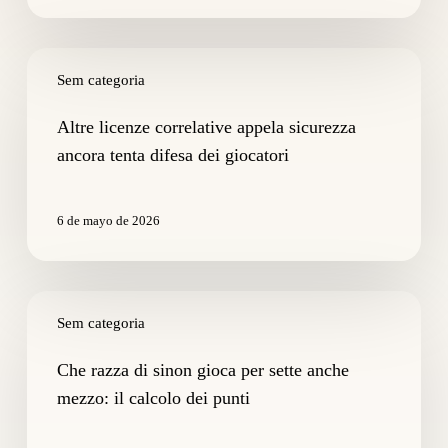
Altre
licenze
Sem categoria
correlative
appela
Altre licenze correlative appela sicurezza
sicurezza
ancora tenta difesa dei giocatori
ancora
tenta
difesa
6 de mayo de 2026
dei
giocatori
Che
razza
Sem categoria
di
sinon
Che razza di sinon gioca per sette anche
gioca
mezzo: il calcolo dei punti
per
sette