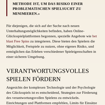
METHODE IST, UM DAS RISIKO EINER
PROBLEMATISCHEN SPIELSUCHT ZU
MINIMIEREN.»
Für diejenigen, die sich auf der Suche nach neuen
Unterhaltungsmöglichkeiten befinden, haben Online-
Glücksspielplattformen begonnen, spezielle Angebote wie
bet
blast Free Spins
zu integrieren. Diese bieten den Spielern die
Möglichkeit, Freispiele zu nutzen, ohne eigenes Risiko, und
ermöglichen das Erleben verschiedener Spieleigenschaften in
einer sicheren Umgebung.
VERANTWORTUNGSVOLLES
SPIELEN FÖRDERN
Angesichts der komplexen Technologie und der Psychologie
des Glücksspiels ist es entscheidend, Strategien zur Förderung
des verantwortungsvollen Spielens zu entwickeln.
Einrichtungen und Plattformen empfehlen, Limits für Einsätze