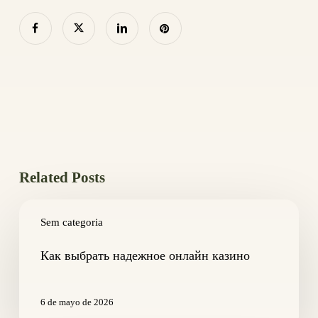
Related Posts
Как
выбрать
Sem categoria
надежное
онлайн
Как выбрать надежное онлайн казино
казино
6 de mayo de 2026