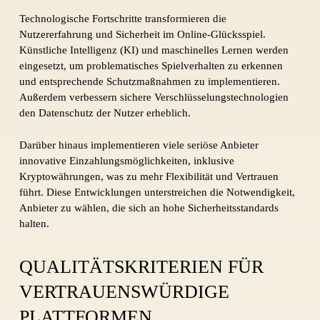
Technologische Fortschritte transformieren die
Nutzererfahrung und Sicherheit im Online-Glücksspiel.
Künstliche Intelligenz (KI) und maschinelles Lernen werden
eingesetzt, um problematisches Spielverhalten zu erkennen
und entsprechende Schutzmaßnahmen zu implementieren.
Außerdem verbessern sichere Verschlüsselungstechnologien
den Datenschutz der Nutzer erheblich.
Darüber hinaus implementieren viele seriöse Anbieter
innovative Einzahlungsmöglichkeiten, inklusive
Kryptowährungen, was zu mehr Flexibilität und Vertrauen
führt. Diese Entwicklungen unterstreichen die Notwendigkeit,
Anbieter zu wählen, die sich an hohe Sicherheitsstandards
halten.
QUALITÄTSKRITERIEN FÜR
VERTRAUENSWÜRDIGE
PLATTFORMEN