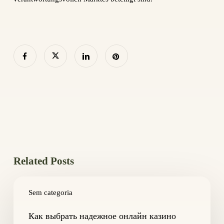
Related Posts
Как
выбрать
Sem categoria
надежное
онлайн
Как выбрать надежное онлайн казино