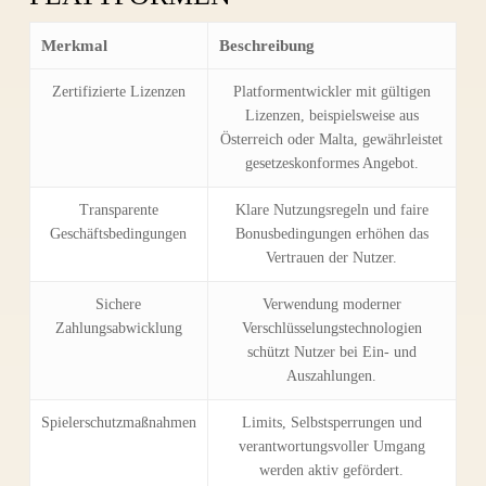
Merkmal
Beschreibung
Zertifizierte Lizenzen
Platformentwickler mit gültigen
Lizenzen, beispielsweise aus
Österreich oder Malta, gewährleistet
gesetzeskonformes Angebot.
Transparente
Klare Nutzungsregeln und faire
Geschäftsbedingungen
Bonusbedingungen erhöhen das
Vertrauen der Nutzer.
Sichere
Verwendung moderner
Zahlungsabwicklung
Verschlüsselungstechnologien
schützt Nutzer bei Ein- und
Auszahlungen.
Spielerschutzmaßnahmen
Limits, Selbstsperrungen und
verantwortungsvoller Umgang
werden aktiv gefördert.