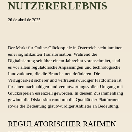
NUTZERERLEBNIS
26 de abril de 2025
Der Markt für Online-Glücksspiele in Österreich steht inmitten
einer signifikanten Transformation. Während die
Digitalisierung seit über einem Jahrzehnt voranschreitet, sind
es vor allem regulatorische Anpassungen und technologische
Innovationen, die die Branche neu definieren. Die
Verfügbarkeit sicherer und vertrauenswürdiger Plattformen ist
für einen nachhaltigen und verantwortungsvollen Umgang mit
Glücksspielen essenziell geworden. In diesem Zusammenhang
gewinnt die Diskussion rund um die Qualität der Plattformen
sowie die Bedeutung glaubwürdiger Anbieter an Bedeutung.
REGULATORISCHER RAHMEN