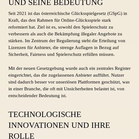
UND SEINE BEDEUTUNG
Seit 2021 ist das österreichische Glücksspielgesetz (GSpG) in
Kraft, das den Rahmen für Online-Glücksspiele stark
reformiert hat. Ziel ist es, sowohl den Spielerschutz zu
verbessern als auch die Bekämpfung illegaler Angebote zu
stärken. Im Zentrum der Regulierung steht die Erteilung von
Lizenzen für Anbieter, die strenge Auflagen in Bezug auf
Sicherheit, Fairness und Spielerschutz erfüllen müssen.
Mit der neuen Gesetzgebung wurde auch ein zentrales Register
eingerichtet, das die zugelassenen Anbieter aufführt. Nutzer
sind dadurch besser vor unseriösen Plattformen geschützt, was
in einer Branche, die oft mit Unsicherheiten belastet ist, von
entscheidender Bedeutung ist.
TECHNOLOGISCHE
INNOVATIONEN UND IHRE
ROLLE