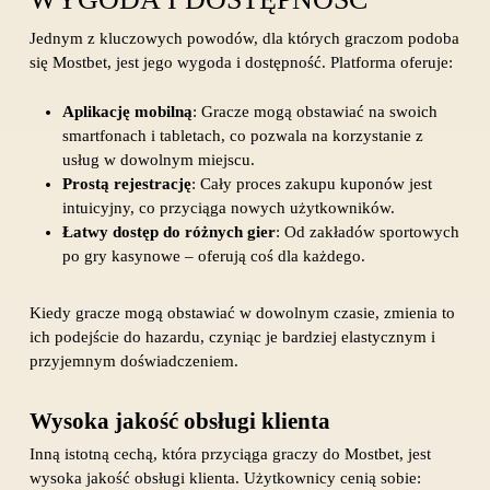
Jednym z kluczowych powodów, dla których graczom podoba
się Mostbet, jest jego wygoda i dostępność. Platforma oferuje:
Aplikację mobilną
: Gracze mogą obstawiać na swoich
smartfonach i tabletach, co pozwala na korzystanie z
usług w dowolnym miejscu.
Prostą rejestrację
: Cały proces zakupu kuponów jest
intuicyjny, co przyciąga nowych użytkowników.
Łatwy dostęp do różnych gier
: Od zakładów sportowych
po gry kasynowe – oferują coś dla każdego.
Kiedy gracze mogą obstawiać w dowolnym czasie, zmienia to
ich podejście do hazardu, czyniąc je bardziej elastycznym i
przyjemnym doświadczeniem.
Wysoka jakość obsługi klienta
Inną istotną cechą, która przyciąga graczy do Mostbet, jest
wysoka jakość obsługi klienta. Użytkownicy cenią sobie: