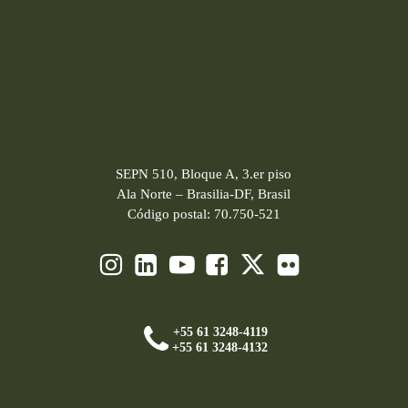
SEPN 510, Bloque A, 3.er piso
Ala Norte – Brasilia-DF, Brasil
Código postal: 70.750-521
+55 61 3248-4119
+55 61 3248-4132