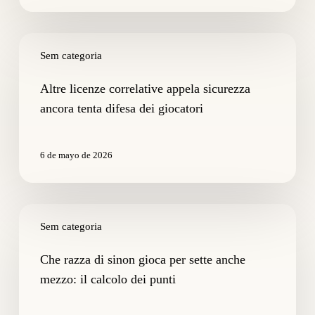
Altre
licenze
Sem categoria
correlative
appela
Altre licenze correlative appela sicurezza
sicurezza
ancora tenta difesa dei giocatori
ancora
tenta
difesa
6 de mayo de 2026
dei
giocatori
Che
razza
Sem categoria
di
sinon
Che razza di sinon gioca per sette anche
gioca
mezzo: il calcolo dei punti
per
sette