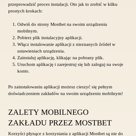
przeprowadzić proces instalacji. Oto jak to zrobić w kilku
prostych krokach:
Odwiń do strony Mostbet na swoim urządzeniu
mobilnym.
Pobierz plik instalacyjny aplikacji.
Włącz instalowanie aplikacji z nieznanych źródeł w
ustawieniach urządzenia.
Zainstaluj aplikację, klikając na pobrany plik.
Uruchom aplikację i zarejestruj się lub zaloguj na swoje
konto.
Po zainstalowaniu aplikacji możesz cieszyć się pełnym
doświadczeniem zakładów na swoim urządzeniu mobilnym!
ZALETY MOBILNEGO
ZAKŁADU PRZEZ MOSTBET
Korzyści płynące z korzystania z aplikacji Mostbet są nie do