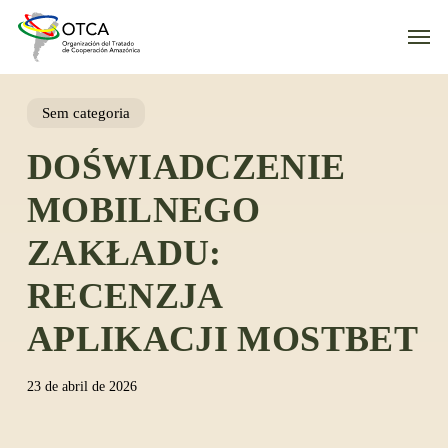
Skip
Men
to
main
content
Sem categoria
DOŚWIADCZENIE
MOBILNEGO
ZAKŁADU:
RECENZJA
APLIKACJI MOSTBET
23 de abril de 2026