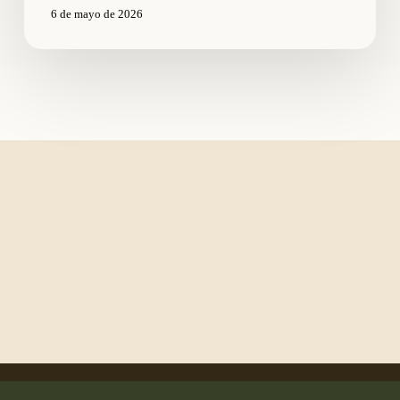
anche
6 de mayo de 2026
mezzo:
il
calcolo
dei
punti