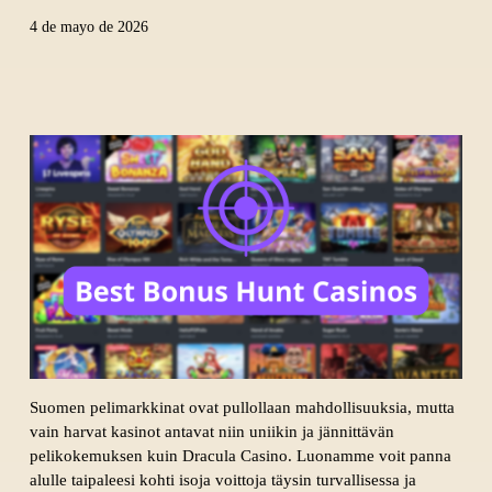
4 de mayo de 2026
Suomen pelimarkkinat ovat pullollaan mahdollisuuksia, mutta
vain harvat kasinot antavat niin uniikin ja jännittävän
pelikokemuksen kuin Dracula Casino. Luonamme voit panna
alulle taipaleesi kohti isoja voittoja täysin turvallisessa ja