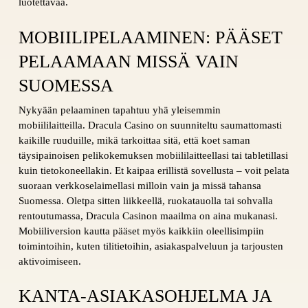
luotettavaa.
MOBIILIPELAAMINEN: PÄÄSET
PELAAMAAN MISSÄ VAIN
SUOMESSA
Nykyään pelaaminen tapahtuu yhä yleisemmin
mobiililaitteilla. Dracula Casino on suunniteltu saumattomasti
kaikille ruuduille, mikä tarkoittaa sitä, että koet saman
täysipainoisen pelikokemuksen mobiililaitteellasi tai tabletillasi
kuin tietokoneellakin. Et kaipaa erillistä sovellusta – voit pelata
suoraan verkkoselaimellasi milloin vain ja missä tahansa
Suomessa. Oletpa sitten liikkeellä, ruokatauolla tai sohvalla
rentoutumassa, Dracula Casinon maailma on aina mukanasi.
Mobiiliversion kautta pääset myös kaikkiin oleellisimpiin
toimintoihin, kuten tilitietoihin, asiakaspalveluun ja tarjousten
aktivoimiseen.
KANTA-ASIAKASOHJELMA JA