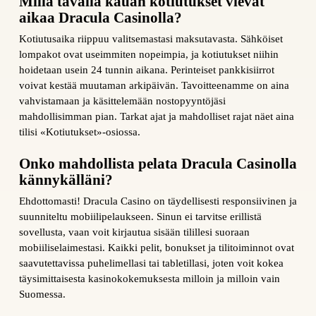
Millä tavalla kauan kotiutukset vievät
aikaa Dracula Casinolla?
Kotiutusaika riippuu valitsemastasi maksutavasta. Sähköiset
lompakot ovat useimmiten nopeimpia, ja kotiutukset niihin
hoidetaan usein 24 tunnin aikana. Perinteiset pankkisiirrot
voivat kestää muutaman arkipäivän. Tavoitteenamme on aina
vahvistamaan ja käsittelemään nostopyyntöjäsi
mahdollisimman pian. Tarkat ajat ja mahdolliset rajat näet aina
tilisi «Kotiutukset»-osiossa.
Onko mahdollista pelata Dracula Casinolla
kännykälläni?
Ehdottomasti! Dracula Casino on täydellisesti responsiivinen ja
suunniteltu mobiilipelaukseen. Sinun ei tarvitse erillistä
sovellusta, vaan voit kirjautua sisään tilillesi suoraan
mobiiliselaimestasi. Kaikki pelit, bonukset ja tilitoiminnot ovat
saavutettavissa puhelimellasi tai tabletillasi, joten voit kokea
täysimittaisesta kasinokokemuksesta milloin ja milloin vain
Suomessa.