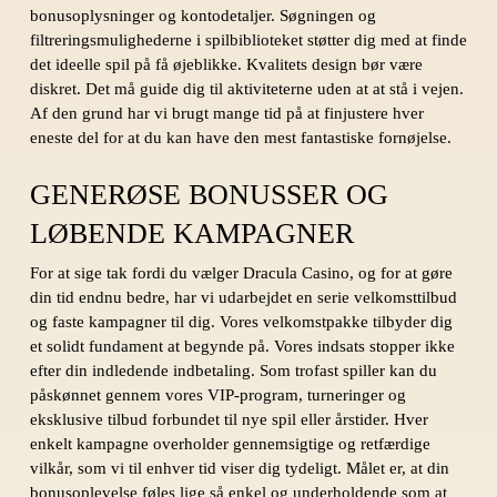
bonusoplysninger og kontodetaljer. Søgningen og
filtreringsmulighederne i spilbiblioteket støtter dig med at finde
det ideelle spil på få øjeblikke. Kvalitets design bør være
diskret. Det må guide dig til aktiviteterne uden at at stå i vejen.
Af den grund har vi brugt mange tid på at finjustere hver
eneste del for at du kan have den mest fantastiske fornøjelse.
GENERØSE BONUSSER OG
LØBENDE KAMPAGNER
For at sige tak fordi du vælger Dracula Casino, og for at gøre
din tid endnu bedre, har vi udarbejdet en serie velkomsttilbud
og faste kampagner til dig. Vores velkomstpakke tilbyder dig
et solidt fundament at begynde på. Vores indsats stopper ikke
efter din indledende indbetaling. Som trofast spiller kan du
påskønnet gennem vores VIP-program, turneringer og
eksklusive tilbud forbundet til nye spil eller årstider. Hver
enkelt kampagne overholder gennemsigtige og retfærdige
vilkår, som vi til enhver tid viser dig tydeligt. Målet er, at din
bonusoplevelse føles lige så enkel og underholdende som at