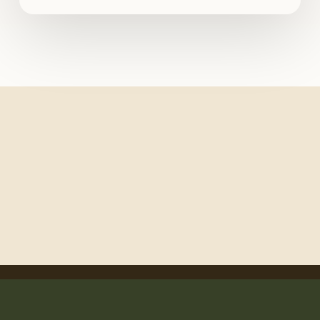
il
calcolo
dei
punti