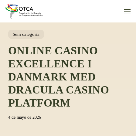
Skip
Men
to
main
content
Sem categoria
ONLINE CASINO
EXCELLENCE I
DANMARK MED
DRACULA CASINO
PLATFORM
4 de mayo de 2026