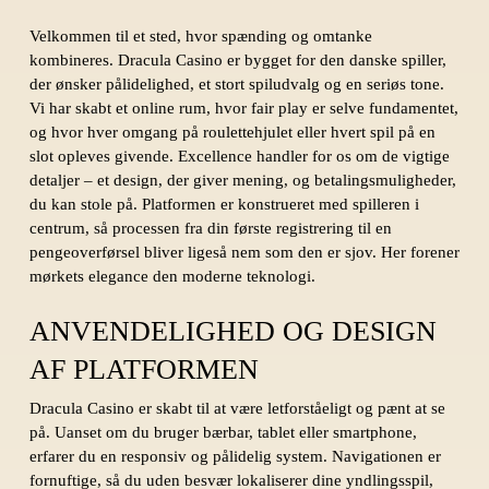
Velkommen til et sted, hvor spænding og omtanke
kombineres. Dracula Casino er bygget for den danske spiller,
der ønsker pålidelighed, et stort spiludvalg og en seriøs tone.
Vi har skabt et online rum, hvor fair play er selve fundamentet,
og hvor hver omgang på roulettehjulet eller hvert spil på en
slot opleves givende. Excellence handler for os om de vigtige
detaljer – et design, der giver mening, og betalingsmuligheder,
du kan stole på. Platformen er konstrueret med spilleren i
centrum, så processen fra din første registrering til en
pengeoverførsel bliver ligeså nem som den er sjov. Her forener
mørkets elegance den moderne teknologi.
ANVENDELIGHED OG DESIGN
AF PLATFORMEN
Dracula Casino er skabt til at være letforståeligt og pænt at se
på. Uanset om du bruger bærbar, tablet eller smartphone,
erfarer du en responsiv og pålidelig system. Navigationen er
fornuftige, så du uden besvær lokaliserer dine yndlingsspil,