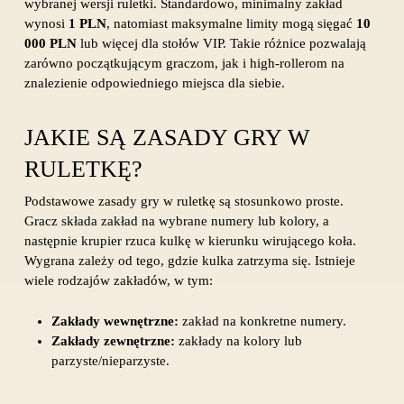
wybranej wersji ruletki. Standardowo, minimalny zakład
wynosi
1 PLN
, natomiast maksymalne limity mogą sięgać
10
000 PLN
lub więcej dla stołów VIP. Takie różnice pozwalają
zarówno początkującym graczom, jak i high-rollerom na
znalezienie odpowiedniego miejsca dla siebie.
JAKIE SĄ ZASADY GRY W
RULETKĘ?
Podstawowe zasady gry w ruletkę są stosunkowo proste.
Gracz składa zakład na wybrane numery lub kolory, a
następnie krupier rzuca kulkę w kierunku wirującego koła.
Wygrana zależy od tego, gdzie kulka zatrzyma się. Istnieje
wiele rodzajów zakładów, w tym:
Zakłady wewnętrzne:
zakład na konkretne numery.
Zakłady zewnętrzne:
zakłady na kolory lub
parzyste/nieparzyste.