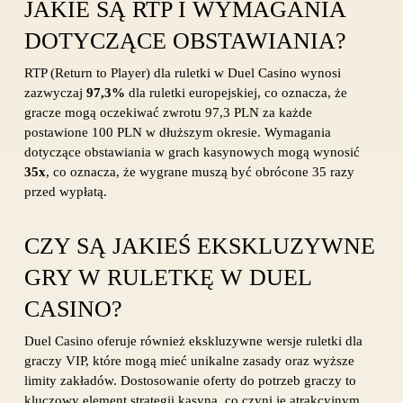
JAKIE SĄ RTP I WYMAGANIA
DOTYCZĄCE OBSTAWIANIA?
RTP (Return to Player) dla ruletki w Duel Casino wynosi
zazwyczaj
97,3%
dla ruletki europejskiej, co oznacza, że
gracze mogą oczekiwać zwrotu 97,3 PLN za każde
postawione 100 PLN w dłuższym okresie. Wymagania
dotyczące obstawiania w grach kasynowych mogą wynosić
35x
, co oznacza, że wygrane muszą być obrócone 35 razy
przed wypłatą.
CZY SĄ JAKIEŚ EKSKLUZYWNE
GRY W RULETKĘ W DUEL
CASINO?
Duel Casino oferuje również ekskluzywne wersje ruletki dla
graczy VIP, które mogą mieć unikalne zasady oraz wyższe
limity zakładów. Dostosowanie oferty do potrzeb graczy to
kluczowy element strategii kasyna, co czyni je atrakcyjnym