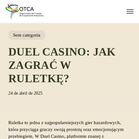
Skip
Men
to
main
content
Sem categoria
DUEL CASINO: JAK
ZAGRAĆ W
RULETKĘ?
24 de abril de 2025
Ruletka to jedna z najpopularniejszych gier hazardowych,
która przyciąga graczy swoją prostotą oraz emocjonującym
przebiegiem. W Duel Casino, platformie znanej z