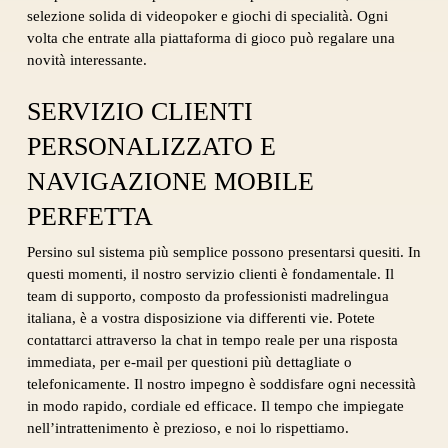
selezione solida di videopoker e giochi di specialità. Ogni
volta che entrate alla piattaforma di gioco può regalare una
novità interessante.
SERVIZIO CLIENTI
PERSONALIZZATO E
NAVIGAZIONE MOBILE
PERFETTA
Persino sul sistema più semplice possono presentarsi quesiti. In
questi momenti, il nostro servizio clienti è fondamentale. Il
team di supporto, composto da professionisti madrelingua
italiana, è a vostra disposizione via differenti vie. Potete
contattarci attraverso la chat in tempo reale per una risposta
immediata, per e-mail per questioni più dettagliate o
telefonicamente. Il nostro impegno è soddisfare ogni necessità
in modo rapido, cordiale ed efficace. Il tempo che impiegate
nell’intrattenimento è prezioso, e noi lo rispettiamo.