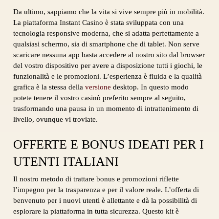
Da ultimo, sappiamo che la vita si vive sempre più in mobilità.
La piattaforma Instant Casino è stata sviluppata con una
tecnologia responsive moderna, che si adatta perfettamente a
qualsiasi schermo, sia di smartphone che di tablet. Non serve
scaricare nessuna app basta accedere al nostro sito dal browser
del vostro dispositivo per avere a disposizione tutti i giochi, le
funzionalità e le promozioni. L’esperienza è fluida e la qualità
grafica è la stessa della
versione
desktop. In questo modo
potete tenere il vostro casinò preferito sempre al seguito,
trasformando una pausa in un momento di intrattenimento di
livello, ovunque vi troviate.
OFFERTE E BONUS IDEATI PER I
UTENTI ITALIANI
Il nostro metodo di trattare bonus e promozioni riflette
l’impegno per la trasparenza e per il valore reale. L’offerta di
benvenuto per i nuovi utenti è allettante e dà la possibilità di
esplorare la piattaforma in tutta sicurezza. Questo kit è