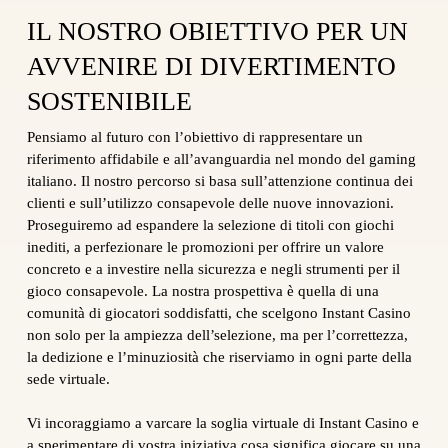
IL NOSTRO OBIETTIVO PER UN
AVVENIRE DI DIVERTIMENTO
SOSTENIBILE
Pensiamo al futuro con l’obiettivo di rappresentare un
riferimento affidabile e all’avanguardia nel mondo del gaming
italiano. Il nostro percorso si basa sull’attenzione continua dei
clienti e sull’utilizzo consapevole delle nuove innovazioni.
Proseguiremo ad espandere la selezione di titoli con giochi
inediti, a perfezionare le promozioni per offrire un valore
concreto e a investire nella sicurezza e negli strumenti per il
gioco consapevole. La nostra prospettiva è quella di una
comunità di giocatori soddisfatti, che scelgono Instant Casino
non solo per la ampiezza dell’selezione, ma per l’correttezza,
la dedizione e l’minuziosità che riserviamo in ogni parte della
sede virtuale.
Vi incoraggiamo a varcare la soglia virtuale di Instant Casino e
a sperimentare di vostra iniziativa cosa significa giocare su una