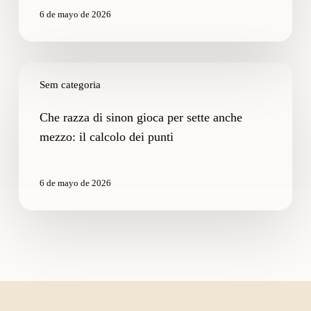
difesa
6 de mayo de 2026
dei
giocatori
Che
razza
Sem categoria
di
sinon
Che razza di sinon gioca per sette anche
gioca
mezzo: il calcolo dei punti
per
sette
anche
6 de mayo de 2026
mezzo:
il
calcolo
dei
punti