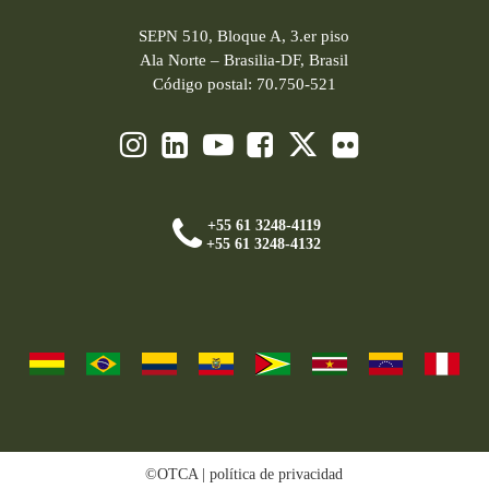
SEPN 510, Bloque A, 3.er piso
Ala Norte – Brasilia-DF, Brasil
Código postal: 70.750-521
+55 61 3248-4119
+55 61 3248-4132
©OTCA |
política de privacidad