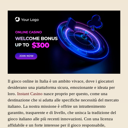
Il gioco online in Italia è un ambito vivace, dove i giocatori
desiderano una piattaforma sicura, emozionante e ideata per
loro.
Instant Casino
nasce proprio per questo, come una
destinazione che si adatta alle specifiche necessità del mercato
italiano. La nostra missione è offrire un intrattenimento
garantito, trasparente e di livello, che unisca la tradizione del
gioco italiano alle più recenti innovazioni. Con una licenza
affidabile e un forte interesse per il gioco responsabile,