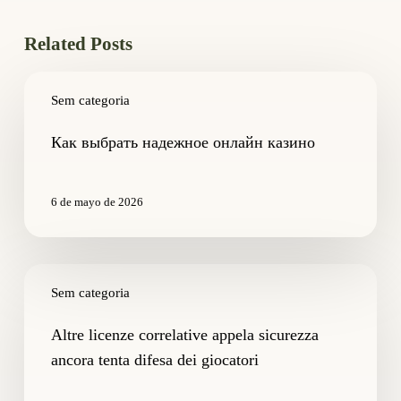
Related Posts
Как
выбрать
Sem categoria
надежное
онлайн
Как выбрать надежное онлайн казино
казино
6 de mayo de 2026
Altre
licenze
Sem categoria
correlative
appela
Altre licenze correlative appela sicurezza
sicurezza
ancora tenta difesa dei giocatori
ancora
tenta