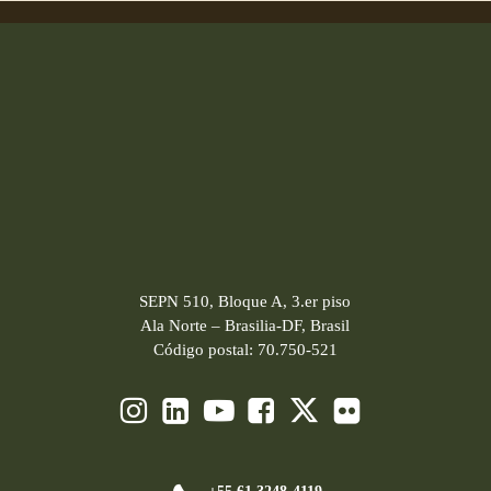
SEPN 510, Bloque A, 3.er piso
Ala Norte – Brasilia-DF, Brasil
Código postal: 70.750-521