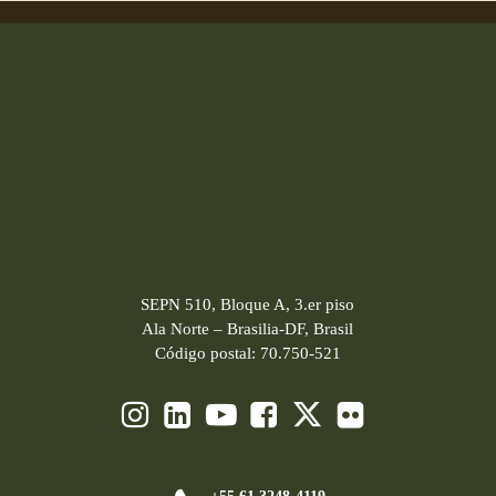
SEPN 510, Bloque A, 3.er piso
Ala Norte – Brasilia-DF, Brasil
Código postal: 70.750-521