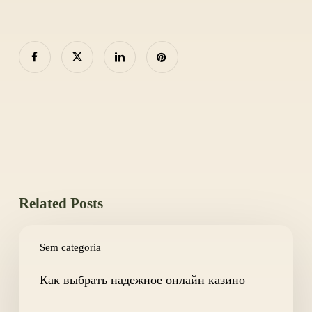
Related Posts
Как
выбрать
Sem categoria
надежное
онлайн
Как выбрать надежное онлайн казино
казино