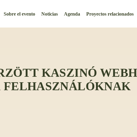
Sobre el evento
Noticias
Agenda
Proyectos relacionados
RZÖTT KASZINÓ WEBH
 FELHASZNÁLÓKNAK