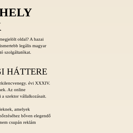
BHELY
K
megjelölt oldal? A hazai
lismertebb legális magyar
tó szolgáltatókat.
I HÁTTERE
ázkilencvenegy. évi XXXIV.
nek. Az online
 a szektor vállalkozásait.
eleknek, amelyek
lenőrzéséhez bőven elegendő
t nem csupán reklám