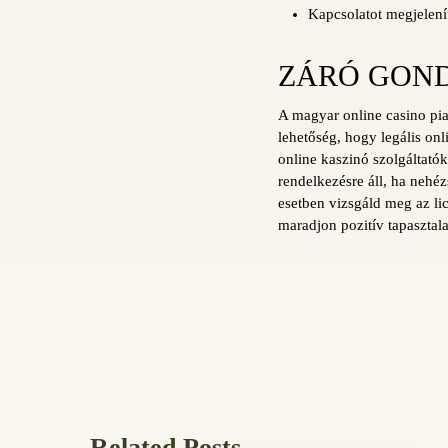
Kapcsolatot megjelení
ZÁRÓ GON
A magyar online casino pia
lehetőség, hogy legális onl
online kaszinó szolgáltatók 
rendelkezésre áll, ha nehé
esetben vizsgáld meg az lic
maradjon pozitív tapasztal
Related Posts