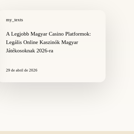
egjobb
my_texts
agyar
asino
A Legjobb Magyar Casino Platformok:
latformok:
Legális Online Kaszinók Magyar
egális
Játékosoknak 2026-ra
nline
aszinók
agyar
29 de abril de 2026
átékosoknak
026-
a