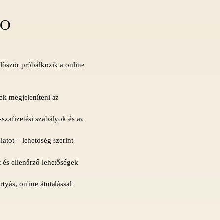
NO
lőször próbálkozik a online
ek megjeleníteni az
sszafizetési szabályok és az
atot – lehetőség szerint
t és ellenőrző lehetőségek
yás, online átutalással