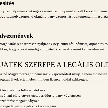
esítés
ióknyitás folyamán szükséges azonosítási folyamaton kell keresztülmen
 hogy személyazonosító okmány vagy azonosítási dokumentum másolatáva
edvezmények
szolgáltatók rendszeresen nyújtanak bejelentkezési bónuszt, díjmentes f
kor, hogy ezeket mindig a rögzített kikötések szerint kell értelmezni.
 JÁTÉK SZEREPE A LEGÁLIS O
aszinó Magyarországon nemcsak kikapcsolódást nyújt, hanem tudatosa
 jogszabályok értelmében minden licencelt oldal szükséges:
 biztosítani a felhasználóknak
nyújtani előre egyeztetett periódusra vagy véglegesen
hozzáférést megakadályozni
et engedélyezni a játékos kívánságára