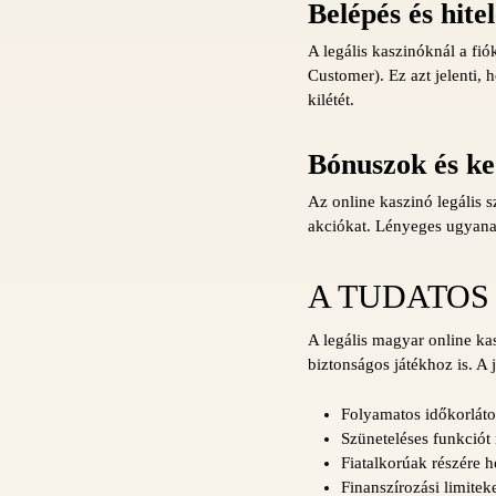
Belépés és hitel
A legális kaszinóknál a f
Customer). Ez azt jelenti,
kilétét.
Bónuszok és k
Az online kaszinó legális 
akciókat. Lényeges ugyanak
A TUDATOS
A legális magyar online k
biztonságos játékhoz is. A
Folyamatos időkorlátot
Szüneteléses funkciót 
Fiatalkorúak részére 
Finanszírozási limitek