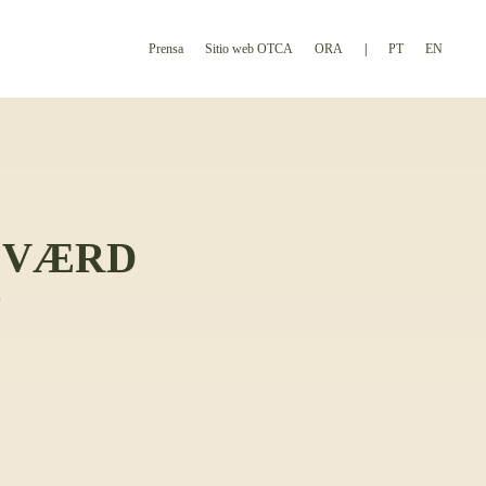
Prensa
Sitio web OTCA
ORA
PT
EN
S VÆRD
?