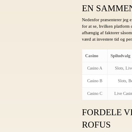
EN SAMMEN
Nedenfor præsenterer jeg e
for at se, hvilken platfor
afhængig af faktorer såsom 
værd at investere tid og pen
Casino
Spiludvalg
Casino A
Slots, Liv
Casino B
Slots, B
Casino C
Live Casi
FORDELE VE
ROFUS