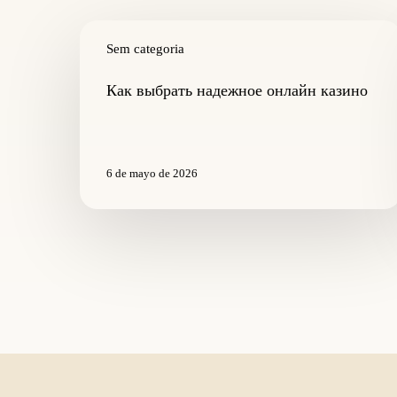
Как
выбрать
Sem categoria
надежное
онлайн
Как выбрать надежное онлайн казино
казино
6 de mayo de 2026