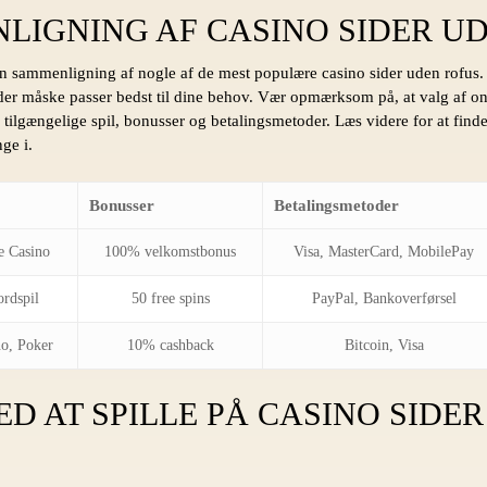
LIGNING AF CASINO SIDER U
n sammenligning af nogle af de mest populære casino sider uden rofus.
m der måske passer bedst til dine behov. Vær opmærksom på, at valg af o
tilgængelige spil, bonusser og betalingsmetoder. Læs videre for at finde
ge i.
Bonusser
Betalingsmetoder
e Casino
100% velkomstbonus
Visa, MasterCard, MobilePay
ordspil
50 free spins
PayPal, Bankoverførsel
no, Poker
10% cashback
Bitcoin, Visa
D AT SPILLE PÅ CASINO SIDE