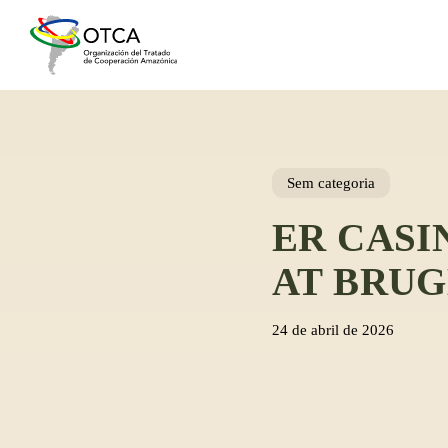
Skip
to
main
content
Sem categoria
ER CASI
AT BRUG
24 de abril de 2026