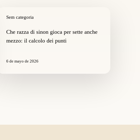
he
azza
Sem categoria
i
inon
Che razza di sinon gioca per sette anche
ioca
mezzo: il calcolo dei punti
er
ette
nche
6 de mayo de 2026
ezzo:
alcolo
ei
unti