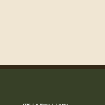
SEPN 510, Bloque A, 3.er piso