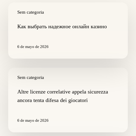
Как
выбрать
Sem categoria
надежное
онлайн
Как выбрать надежное онлайн казино
казино
6 de mayo de 2026
Altre
licenze
Sem categoria
correlative
appela
Altre licenze correlative appela sicurezza
sicurezza
ancora tenta difesa dei giocatori
ancora
tenta
difesa
6 de mayo de 2026
dei
giocatori