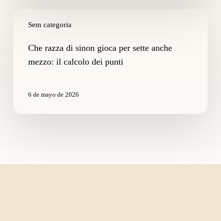
Che
razza
Sem categoria
di
sinon
Che razza di sinon gioca per sette anche
gioca
mezzo: il calcolo dei punti
per
sette
anche
6 de mayo de 2026
mezzo:
il
calcolo
dei
punti