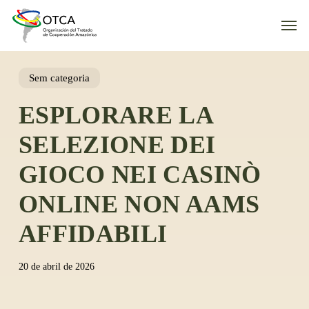
Skip
Men
to
main
content
Sem categoria
ESPLORARE LA
SELEZIONE DEI
GIOCO NEI CASINÒ
ONLINE NON AAMS
AFFIDABILI
20 de abril de 2026