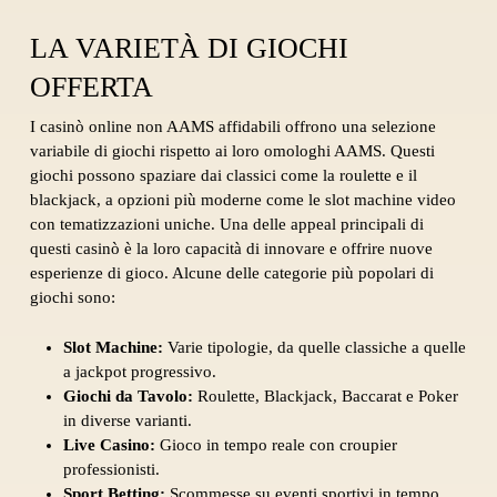
LA VARIETÀ DI GIOCHI
OFFERTA
I casinò online non AAMS affidabili offrono una selezione
variabile di giochi rispetto ai loro omologhi AAMS. Questi
giochi possono spaziare dai classici come la roulette e il
blackjack, a opzioni più moderne come le slot machine video
con tematizzazioni uniche. Una delle appeal principali di
questi casinò è la loro capacità di innovare e offrire nuove
esperienze di gioco. Alcune delle categorie più popolari di
giochi sono:
Slot Machine:
Varie tipologie, da quelle classiche a quelle
a jackpot progressivo.
Giochi da Tavolo:
Roulette, Blackjack, Baccarat e Poker
in diverse varianti.
Live Casino:
Gioco in tempo reale con croupier
professionisti.
Sport Betting:
Scommesse su eventi sportivi in tempo