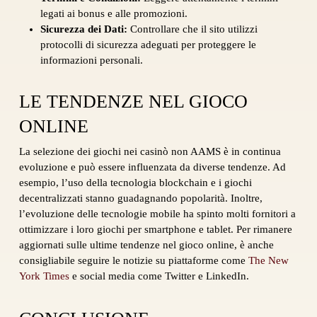
legati ai bonus e alle promozioni.
Sicurezza dei Dati:
Controllare che il sito utilizzi
protocolli di sicurezza adeguati per proteggere le
informazioni personali.
LE TENDENZE NEL GIOCO
ONLINE
La selezione dei giochi nei casinò non AAMS è in continua
evoluzione e può essere influenzata da diverse tendenze. Ad
esempio, l’uso della tecnologia blockchain e i giochi
decentralizzati stanno guadagnando popolarità. Inoltre,
l’evoluzione delle tecnologie mobile ha spinto molti fornitori a
ottimizzare i loro giochi per smartphone e tablet. Per rimanere
aggiornati sulle ultime tendenze nel gioco online, è anche
consigliabile seguire le notizie su piattaforme come
The New
York Times
e social media come Twitter e LinkedIn.