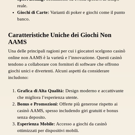
reale.
Giochi di Carte:
Varianti di poker e giochi come il punto
banco.
Caratteristiche Uniche dei Giochi Non
AAMS
Una delle principali ragioni per cui i giocatori scelgono casinò
online non AAMS è la varietà e l’innovazione. Questi casinò
tendono a collaborare con fornitori di software che offrono
giochi unici e divertenti. Alcuni aspetti da considerare
includono:
Grafica di Alta Qualità:
Design moderno e accattivante
che migliora l’esperienza utente.
Bonus e Promozioni:
Offerte più generose rispetto ai
casinò AAMS, spesso includendo giri gratuiti e bonus
senza deposito.
Esperienza Mobile:
Accesso a giochi da casinò
ottimizzati per dispositivi mobili.