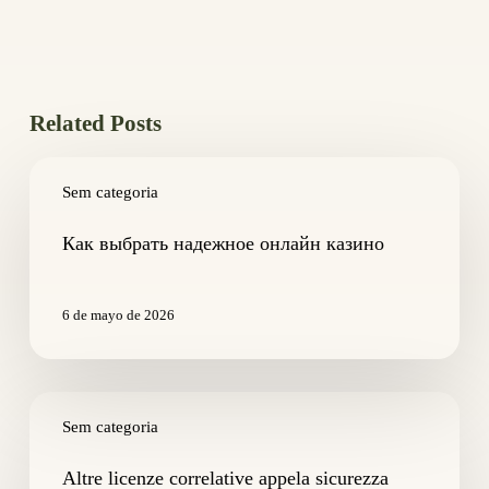
Related Posts
Как
выбрать
Sem categoria
надежное
онлайн
Как выбрать надежное онлайн казино
казино
6 de mayo de 2026
Altre
licenze
Sem categoria
correlative
appela
Altre licenze correlative appela sicurezza