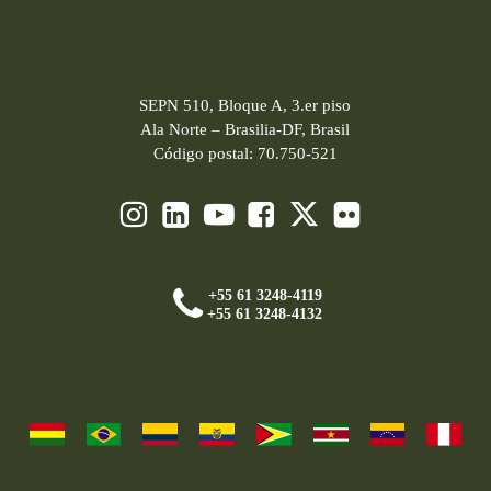
SEPN 510, Bloque A, 3.er piso
Ala Norte – Brasilia-DF, Brasil
Código postal: 70.750-521
+55 61 3248-4119
+55 61 3248-4132