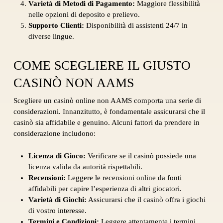
Varietà di Metodi di Pagamento:
Maggiore flessibilità
nelle opzioni di deposito e prelievo.
Supporto Clienti:
Disponibilità di assistenti 24/7 in
diverse lingue.
COME SCEGLIERE IL GIUSTO
CASINÒ NON AAMS
Scegliere un casinò online non AAMS comporta una serie di
considerazioni. Innanzitutto, è fondamentale assicurarsi che il
casinò sia affidabile e genuino. Alcuni fattori da prendere in
considerazione includono:
Licenza di Gioco:
Verificare se il casinò possiede una
licenza valida da autorità rispettabili.
Recensioni:
Leggere le recensioni online da fonti
affidabili per capire l’esperienza di altri giocatori.
Varietà di Giochi:
Assicurarsi che il casinò offra i giochi
di vostro interesse.
Termini e Condizioni:
Leggere attentamente i termini