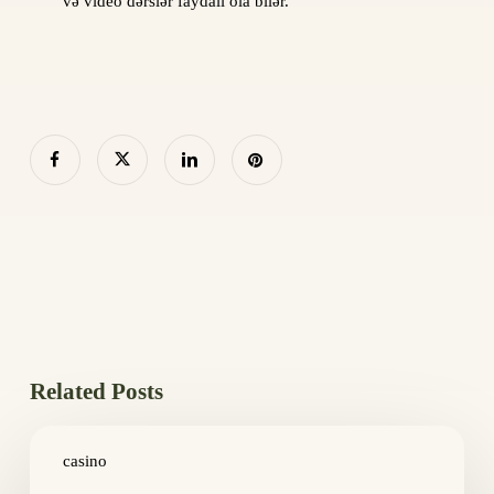
və video dərslər faydalı ola bilər.
Related Posts
FAQ
o
casino
Spinbossu