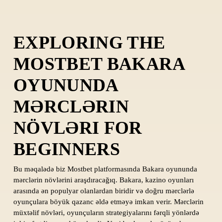
EXPLORING THE
MOSTBET BAKARA
OYUNUNDA
MƏRCLƏRIN
NÖVLƏRI FOR
BEGINNERS
Bu məqalədə biz Mostbet platformasında Bakara oyununda
mərclərin növlərini araşdıracağıq. Bakara, kazino oyunları
arasında ən populyar olanlardan biridir və doğru mərclərlə
oyunçulara böyük qazanc əldə etməyə imkan verir. Mərclərin
müxtəlif növləri, oyunçuların strategiyalarını fərqli yönlərdə