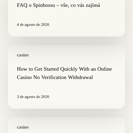
–
FAQ o Spinbossu – vše, co vás zajímá
vše,
co
vás
4 de agosto de 2026
zajímá
How
to
casino
Get
Started
How to Get Started Quickly With an Online
Quickly
Casino No Verification Withdrawal
With
an
Online
3 de agosto de 2026
Casino
No
Verification
Withdrawal
Vive
la
casino