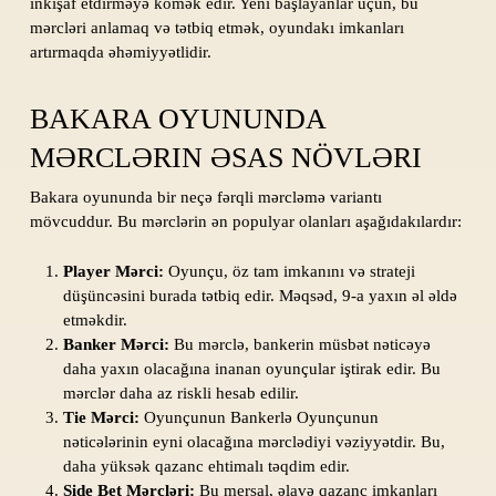
inkişaf etdirməyə kömək edir. Yeni başlayanlar üçün, bu
mərcləri anlamaq və tətbiq etmək, oyundakı imkanları
artırmaqda əhəmiyyətlidir.
BAKARA OYUNUNDA
MƏRCLƏRIN ƏSAS NÖVLƏRI
Bakara oyununda bir neçə fərqli mərcləmə variantı
mövcuddur. Bu mərclərin ən populyar olanları aşağıdakılardır:
Player Mərci:
Oyunçu, öz tam imkanını və strateji
düşüncəsini burada tətbiq edir. Məqsəd, 9-a yaxın əl əldə
etməkdir.
Banker Mərci:
Bu mərclə, bankerin müsbət nəticəyə
daha yaxın olacağına inanan oyunçular iştirak edir. Bu
mərclər daha az riskli hesab edilir.
Tie Mərci:
Oyunçunun Bankerlə Oyunçunun
nəticələrinin eyni olacağına mərclədiyi vəziyyətdir. Bu,
daha yüksək qazanc ehtimalı təqdim edir.
Side Bet Mərcləri:
Bu mersal, əlavə qazanc imkanları