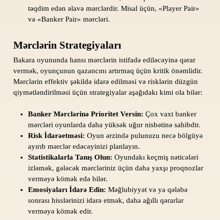
təqdim edən əlavə mərclərdir. Misal üçün, «Player Pair»
və «Banker Pair» mərcləri.
Mərclərin Strategiyaları
Bakara oyununda hansı mərclərin istifadə ediləcəyinə qərar
vermək, oyunçunun qazancını artırmaq üçün kritik önəmlidir.
Mərclərin effektiv şəkildə idarə edilməsi və risklərin düzgün
qiymətləndirilməsi üçün strategiyalar aşağıdakı kimi ola bilər:
Banker Mərclərinə Prioritet Versin:
Çox vaxt banker
mərcləri oyunlarda daha yüksək uğur nisbətinə sahibdir.
Risk İdarəetməsi:
Oyun ərzində pulunuzu necə bölgüyə
ayırıb mərclər edəcəyinizi planlayın.
Statistikalarla Tanış Olun:
Oyundakı keçmiş nəticələri
izləmək, gələcək mərcləriniz üçün daha yaxşı proqnozlar
verməyə kömək edə bilər.
Emosiyaları İdarə Edin:
Məğlubiyyət və ya qələbə
sonrası hisslərinizi idarə etmək, daha ağıllı qərarlar
verməyə kömək edir.