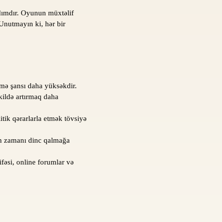
dımdır. Oyunun müxtəlif
Unutmayın ki, hər bir
mə şansı daha yüksəkdir.
kildə artırmaq daha
litik qərarlarla etmək tövsiyə
n zamanı dinc qalmağa
fəsi, online forumlar və