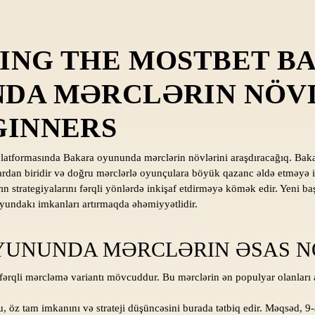
ING THE MOSTBET B
DA MƏRCLƏRIN NÖV
GINNERS
latformasında Bakara oyununda mərclərin növlərini araşdıracağıq. Baka
ardan biridir və doğru mərclərlə oyunçulara böyük qazanc əldə etməyə i
ın strategiyalarını fərqli yönlərdə inkişaf etdirməyə kömək edir. Yeni b
yundakı imkanları artırmaqda əhəmiyyətlidir.
YUNUNDA MƏRCLƏRIN ƏSAS N
ərqli mərcləmə variantı mövcuddur. Bu mərclərin ən populyar olanları a
 öz tam imkanını və strateji düşüncəsini burada tətbiq edir. Məqsəd, 9-