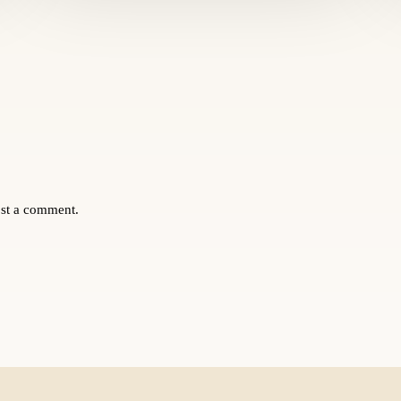
p
st a comment.