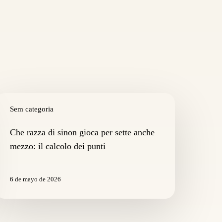
he
azza
Sem categoria
i
inon
Che razza di sinon gioca per sette anche
ioca
mezzo: il calcolo dei punti
er
ette
nche
6 de mayo de 2026
ezzo:
alcolo
ei