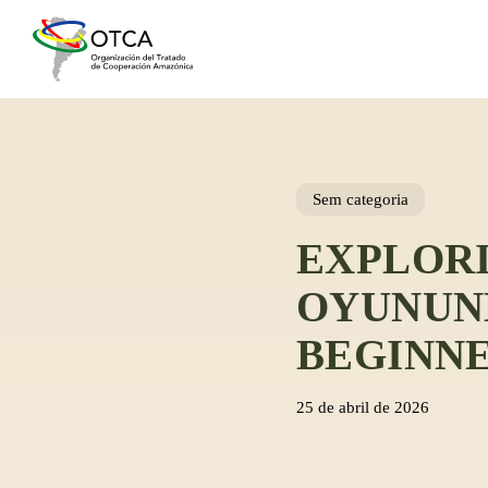
Skip
to
main
content
Sem categoria
EXPLOR
OYUNUN
BEGINN
25 de abril de 2026