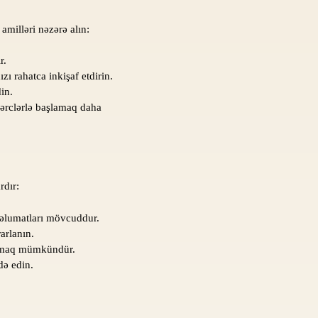
milləri nəzərə alın:
r.
ızı rahatca inkişaf etdirin.
in.
ərclərlə başlamaq daha
rdır:
əlumatları mövcuddur.
arlanın.
apmaq mümkündür.
də edin.