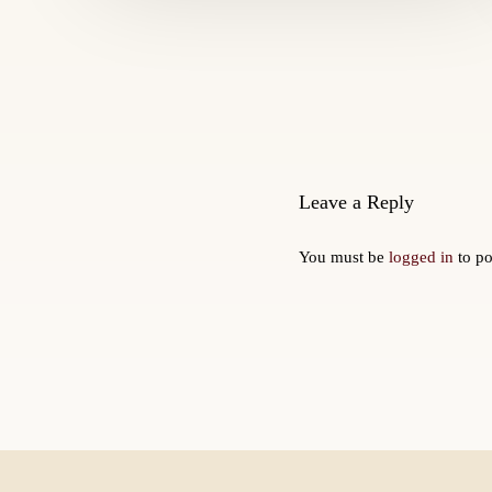
Leave a Reply
You must be
logged in
to po