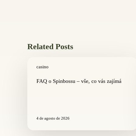
Related Posts
FAQ
o
casino
Spinbossu
–
FAQ o Spinbossu – vše, co vás zajímá
vše,
co
vás
zajímá
4 de agosto de 2026