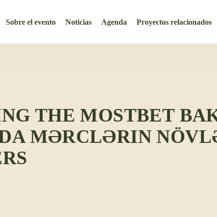
Sobre el evento
Noticias
Agenda
Proyectos relacionados
ING THE MOSTBET BA
DA MƏRCLƏRIN NÖVLƏ
ERS