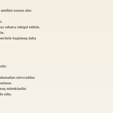
milləri nəzərə alın:
r.
ızı rahatca inkişaf etdirin.
in.
ərclərlə başlamaq daha
rdır:
əlumatları mövcuddur.
arlanın.
apmaq mümkündür.
də edin.