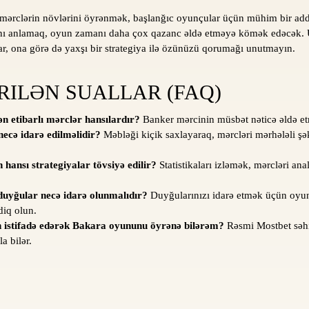
ərclərin növlərini öyrənmək, başlanğıc oyunçular üçün mühim bir ad
rını anlamaq, oyun zamanı daha çox qazanc əldə etməyə kömək edəcək. 
r, ona görə də yaxşı bir strategiya ilə özünüzü qorumağı unutmayın.
RILƏN SUALLAR (FAQ)
n etibarlı mərclər hansılardır?
Banker mərcinin müsbət nəticə əldə et
necə idarə edilməlidir?
Məbləği kiçik saxlayaraq, mərcləri mərhələli şə
hansı strategiyalar tövsiyə edilir?
Statistikaları izləmək, mərcləri ana
uyğular necə idarə olunmalıdır?
Duyğularınızı idarə etmək üçün oyu
diq olun.
n istifadə edərək Bakara oyununu öyrənə bilərəm?
Rəsmi Mostbet səhi
a bilər.