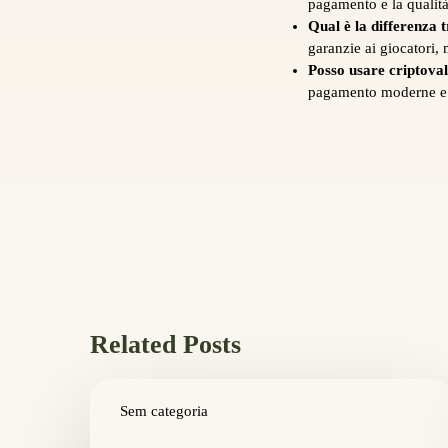
pagamento e la qualità
Qual è la differenz
garanzie ai giocatori,
Posso usare criptova
pagamento moderne e
Related Posts
Как
выбрать
Sem categoria
надежное