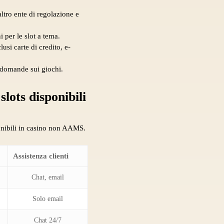
ltro ente di regolazione e
 per le slot a tema.
usi carte di credito, e-
 domande sui giochi.
lots disponibili
ponibili in casino non AAMS.
Assistenza clienti
Chat, email
Solo email
Chat 24/7