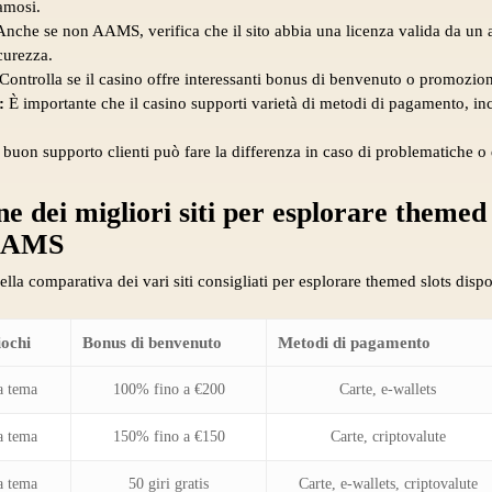
amosi.
nche se non AAMS, verifica che il sito abbia una licenza valida da un a
icurezza.
Controlla se il casino offre interessanti bonus di benvenuto o promozioni
:
È importante che il casino supporti varietà di metodi di pagamento, incl
buon supporto clienti può fare la differenza in caso di problematiche o
 dei migliori siti per esplorare themed s
 AAMS
bella comparativa dei vari siti consigliati per esplorare themed slots dis
iochi
Bonus di benvenuto
Metodi di pagamento
a tema
100% fino a €200
Carte, e-wallets
a tema
150% fino a €150
Carte, criptovalute
a tema
50 giri gratis
Carte, e-wallets, criptovalute