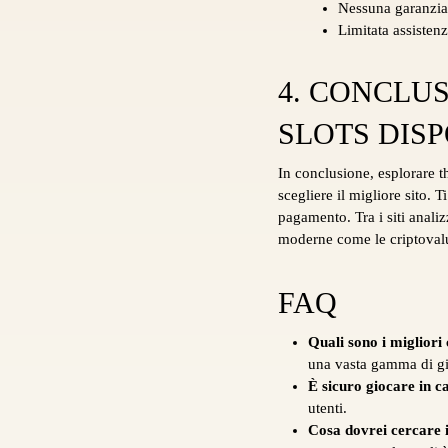
Nessuna garanzia 
Limitata assistenz
4. CONCLU
SLOTS DISP
In conclusione, esplorare t
scegliere il migliore sito. 
pagamento. Tra i siti analiz
moderne come le criptovalut
FAQ
Quali sono i miglior
una vasta gamma di gi
È sicuro giocare in 
utenti.
Cosa dovrei cercare