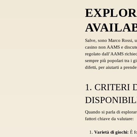
EXPLOR
AVAILA
Salve, sono Marco Rossi, un
casino non AAMS e discuter
regolato dall’AAMS richied
sempre più popolari tra i gi
difetti, per aiutarti a prend
1. CRITERI
DISPONIBIL
Quando si parla di esplorar
fattori chiave da valutare:
Varietà di giochi:
È fo