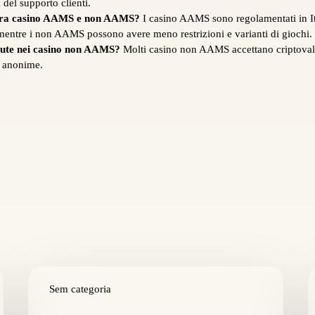
 del supporto clienti.
a tra casino AAMS e non AAMS?
I casino AAMS sono regolamentati in It
 mentre i non AAMS possono avere meno restrizioni e varianti di giochi.
lute nei casino non AAMS?
Molti casino non AAMS accettano criptovalu
 anonime.
Altre
C
licenze
Sem categoria
r
correlative
d