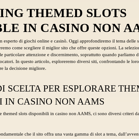
ING THEMED SLOTS
BLE IN CASINO NON A
 esperto di giochi online e casinò. Oggi approfondiremo il tema delle sl
emo come scegliere il miglior sito che offre queste opzioni. La selezio
e particolare attenzione e discernimento, soprattutto quando parliamo di
ocatori. In questo articolo, esploreremo diversi siti, confrontando le loro c
ere la decisione migliore.
 DI SCELTA PER ESPLORARE TH
I IN CASINO NON AAMS
e themed slots disponibili in casino non AAMS, ci sono diversi criteri d
ndamentale che il sito offra una vasta gamma di slot a tema, dall’avventu