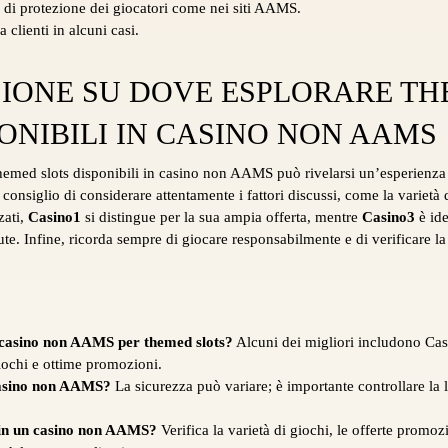
di protezione dei giocatori come nei siti AAMS.
a clienti in alcuni casi.
SIONE SU DOVE ESPLORARE T
ONIBILI IN CASINO NON AAMS
hemed slots disponibili in casino non AAMS può rivelarsi un’esperienza r
Ti consiglio di considerare attentamente i fattori discussi, come la varietà 
zati,
Casino1
si distingue per la sua ampia offerta, mentre
Casino3
è ide
e. Infine, ricorda sempre di giocare responsabilmente e di verificare la l
i casino non AAMS per themed slots?
Alcuni dei migliori includono Cas
ochi e ottime promozioni.
casino non AAMS?
La sicurezza può variare; è importante controllare la l
 in un casino non AAMS?
Verifica la varietà di giochi, le offerte promoz