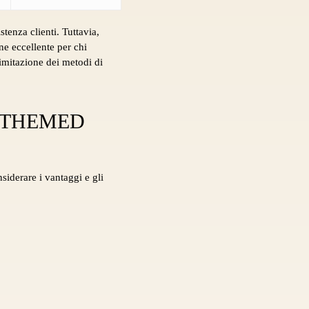
tenza clienti. Tuttavia,
ne eccellente per chi
 limitazione dei metodi di
E THEMED
iderare i vantaggi e gli