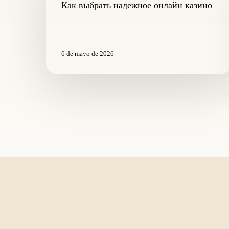
онлайн
Как выбрать надежное онлайн казино
казино
6 de mayo de 2026