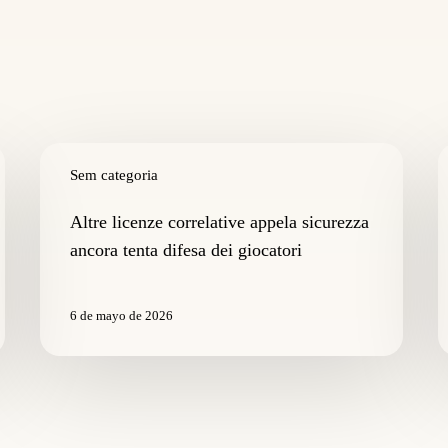
Altre
C
licenze
Sem categoria
r
correlative
d
appela
s
Altre licenze correlative appela sicurezza
sicurezza
g
ancora tenta difesa dei giocatori
ancora
p
tenta
s
difesa
a
6 de mayo de 2026
dei
m
giocatori
il
c
d
p