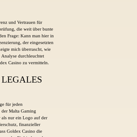
enz und Vertrauen für
prüfung, die weit über bunte
nden Frage: Kann man hier in
zenzierung, der eingesetzten
eigte mich überrascht, wie
e Analyse durchleuchtet
ldex Casino zu vermitteln.
 LEGALES
ge für jeden
, der Malta Gaming
 als nur ein Logo auf der
rschutz, finanzieller
 dass Goldex Casino die