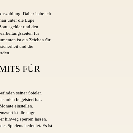
 Auszahlung. Daher habe ich
au unter die Lupe
 Bonusgelder und den
earbeitungszeiten für
menten ist ein Zeichen für
ssicherheit und die
erden.
MITS FÜR
efinden seiner Spieler.
as mich begeistert hat.
Monate einstellen,
enswert ist die enge
ter hinweg sperren lassen.
es Spielens bedeutet. Es ist