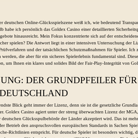
er deutschen Online-Glücksspielszene weiß ich, wie bedeutend Transpar
b habe ich persönlich das Goldex Casino einer detaillierten Sicherheits
ebote hinausreicht. Mein Fokus konzentrierte sich auf der entscheide
cher spielen? Die Antwort liegt in einer intensiven Untersuchung der Li
Prüfverfahren und der tatsächlichen Schutzmaßnahmen für Spieler. Ich z
n werden, die aber für ein sicheres Spielerlebnis fundamental sind. Dies
n, um Ihnen ein klares und solides Bild der Fair-Play-Integrität von Go
SUNG: DER GRUNDPFEILER FÜR
N DEUTSCHLAND
ndste Blick geht immer der Lizenz, denn sie ist die gesetzliche Grundla
er. Goldex Casino agiert unter der streng überwachten Lizenz der MGA
r deutschen Glücksspulbehörde der Länder akzeptiert wird. Das ist mehr
 der Betrieb den anspruchsvollen europäischen Standards in Sachen Spiele
che-Richtlinien entspricht. Für deutsche Spieler ist besonders wichtig,