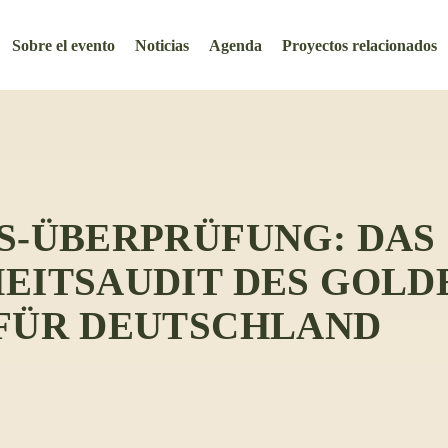
Sobre el evento
Noticias
Agenda
Proyectos relacionados
S-ÜBERPRÜFUNG: DAS
EITSAUDIT DES GOLD
 FÜR DEUTSCHLAND