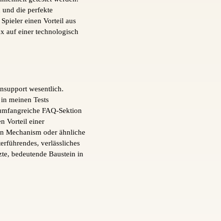
 und die perfekte
Spieler einen Vorteil aus
x auf einer technologisch
nsupport wesentlich.
 in meinen Tests
 umfangreiche FAQ-Sektion
n Vorteil einer
ion Mechanism oder ähnliche
erführendes, verlässliches
tzte, bedeutende Baustein in