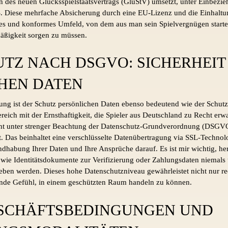
 des neuen Glücksspielstaatsvertrags (GlüStV) umsetzt, unter Einbezi
S. Diese mehrfache Absicherung durch eine EU-Lizenz und die Einhalt
ztes und konformes Umfeld, von dem aus man sein Spielvergnügen starte
äßigkeit sorgen zu müssen.
TZ NACH DSGVO: SICHERHEIT 
HEN DATEN
ierung ist der Schutz persönlichen Daten ebenso bedeutend wie der Schut
reich mit der Ernsthaftigkeit, die Spieler aus Deutschland zu Recht erw
ht unter strenger Beachtung der Datenschutz-Grundverordnung (DSGVO
. Das beinhaltet eine verschlüsselte Datenübertragung via SSL-Technolo
dhabung Ihrer Daten und Ihre Ansprüche darauf. Es ist mir wichtig, h
 wie Identitätsdokumente zur Verifizierung oder Zahlungsdaten niemals 
geben werden. Dieses hohe Datenschutzniveau gewährleistet nicht nur re
nde Gefühl, in einem geschützten Raum handeln zu können.
ESCHÄFTSBEDINGUNGEN UND