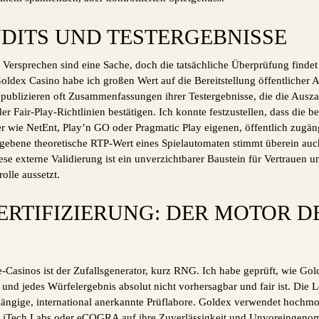
DITS UND TESTERGEBNISSE
Versprechen sind eine Sache, doch die tatsächliche Überprüfung findet d
ldex Casino habe ich großen Wert auf die Bereitstellung öffentlicher A
 publizieren oft Zusammenfassungen ihrer Testergebnisse, die die Ausz
er Fair-Play-Richtlinien bestätigen. Ich konnte festzustellen, dass die b
r wie NetEnt, Play’n GO oder Pragmatic Play eigenen, öffentlich zugäng
egebene theoretische RTP-Wert eines Spielautomaten stimmt überein auch
ese externe Validierung ist ein unverzichtbarer Baustein für Vertrauen u
rolle aussetzt.
ERTIFIZIERUNG: DER MOTOR D
-Casinos ist der Zufallsgenerator, kurz RNG. Ich habe geprüft, wie Gol
 und jedes Würfelergebnis absolut nicht vorhersagbar und fair ist. Die L
ngige, international anerkannte Prüflabore. Goldex verwendet hochm
e iTech Labs oder eCOGRA auf ihre Zuverlässigkeit und Unvoreingenom