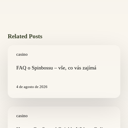
Related Posts
FAQ
o
casino
Spinbossu
–
FAQ o Spinbossu – vše, co vás zajímá
vše,
co
vás
4 de agosto de 2026
zajímá
How
to
casino
Get