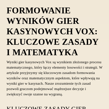
FORMOWANIE
WYNIKÓW GIER
KASYNOWYCH VOX:
KLUCZOWE ZASADY
I MATEMATYKA
Wyniki gier kasynowych Vox są wynikiem złożonego procesu
matematycznego, który łączy elementy losowości i strategii. W
artykule przyjrzymy się kluczowym zasadom formowania
wyników oraz matematycznym aspektom, które wpływają na
wyniki gier w kasynach. Nasze zrozumienie tych zasad
pozwoli graczom podejmować mądrzejsze decyzje i
zwiększyć swoje szanse na wygraną.
KLUCZOWE ZASADY GIER