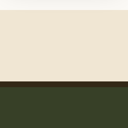
límites