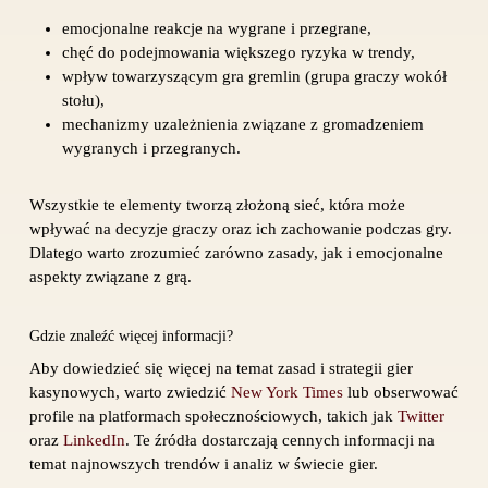
emocjonalne reakcje na wygrane i przegrane,
chęć do podejmowania większego ryzyka w trendy,
wpływ towarzyszącym gra gremlin (grupa graczy wokół
stołu),
mechanizmy uzależnienia związane z gromadzeniem
wygranych i przegranych.
Wszystkie te elementy tworzą złożoną sieć, która może
wpływać na decyzje graczy oraz ich zachowanie podczas gry.
Dlatego warto zrozumieć zarówno zasady, jak i emocjonalne
aspekty związane z grą.
Gdzie znaleźć więcej informacji?
Aby dowiedzieć się więcej na temat zasad i strategii gier
kasynowych, warto zwiedzić
New York Times
lub obserwować
profile na platformach społecznościowych, takich jak
Twitter
oraz
LinkedIn
. Te źródła dostarczają cennych informacji na
temat najnowszych trendów i analiz w świecie gier.