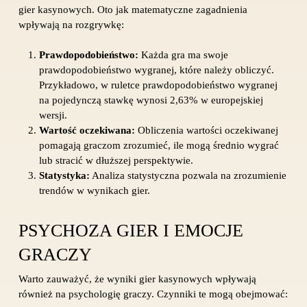
gier kasynowych. Oto jak matematyczne zagadnienia
wpływają na rozgrywkę:
Prawdopodobieństwo:
Każda gra ma swoje
prawdopodobieństwo wygranej, które należy obliczyć.
Przykładowo, w ruletce prawdopodobieństwo wygranej
na pojedynczą stawkę wynosi 2,63% w europejskiej
wersji.
Wartość oczekiwana:
Obliczenia wartości oczekiwanej
pomagają graczom zrozumieć, ile mogą średnio wygrać
lub stracić w dłuższej perspektywie.
Statystyka:
Analiza statystyczna pozwala na zrozumienie
trendów w wynikach gier.
PSYCHOZA GIER I EMOCJE
GRACZY
Warto zauważyć, że wyniki gier kasynowych wpływają
również na psychologię graczy. Czynniki te mogą obejmować: