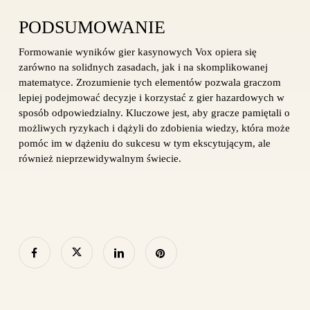
PODSUMOWANIE
Formowanie wyników gier kasynowych Vox opiera się
zarówno na solidnych zasadach, jak i na skomplikowanej
matematyce. Zrozumienie tych elementów pozwala graczom
lepiej podejmować decyzje i korzystać z gier hazardowych w
sposób odpowiedzialny. Kluczowe jest, aby gracze pamiętali o
możliwych ryzykach i dążyli do zdobienia wiedzy, która może
pomóc im w dążeniu do sukcesu w tym ekscytującym, ale
również nieprzewidywalnym świecie.