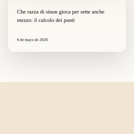
di
sinon
Che razza di sinon gioca per sette anche
gioca
mezzo: il calcolo dei punti
per
sette
anche
6 de mayo de 2026
mezzo:
il
calcolo
dei
punti