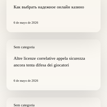
надежное
онлайн
Как выбрать надежное онлайн казино
казино
6 de mayo de 2026
Altre
licenze
Sem categoria
correlative
appela
Altre licenze correlative appela sicurezza
sicurezza
ancora tenta difesa dei giocatori
ancora
tenta
difesa
6 de mayo de 2026
dei
giocatori
Che
razza
Sem categoria