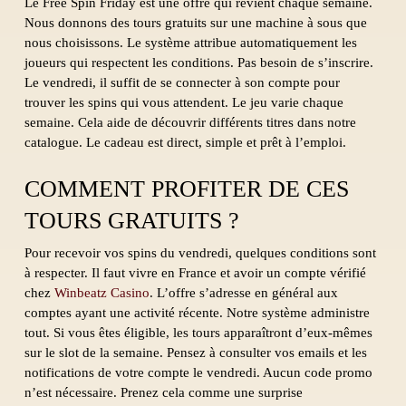
Le Free Spin Friday est une offre qui revient chaque semaine.
Nous donnons des tours gratuits sur une machine à sous que
nous choisissons. Le système attribue automatiquement les
joueurs qui respectent les conditions. Pas besoin de s’inscrire.
Le vendredi, il suffit de se connecter à son compte pour
trouver les spins qui vous attendent. Le jeu varie chaque
semaine. Cela aide de découvrir différents titres dans notre
catalogue. Le cadeau est direct, simple et prêt à l’emploi.
COMMENT PROFITER DE CES
TOURS GRATUITS ?
Pour recevoir vos spins du vendredi, quelques conditions sont
à respecter. Il faut vivre en France et avoir un compte vérifié
chez
Winbeatz Casino
. L’offre s’adresse en général aux
comptes ayant une activité récente. Notre système administre
tout. Si vous êtes éligible, les tours apparaîtront d’eux-mêmes
sur le slot de la semaine. Pensez à consulter vos emails et les
notifications de votre compte le vendredi. Aucun code promo
n’est nécessaire. Prenez cela comme une surprise