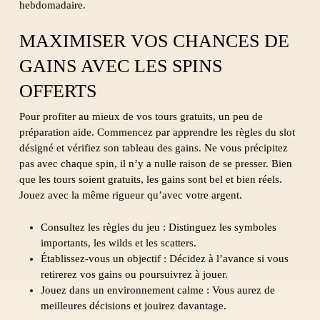
hebdomadaire.
MAXIMISER VOS CHANCES DE
GAINS AVEC LES SPINS
OFFERTS
Pour profiter au mieux de vos tours gratuits, un peu de
préparation aide. Commencez par apprendre les règles du slot
désigné et vérifiez son tableau des gains. Ne vous précipitez
pas avec chaque spin, il n’y a nulle raison de se presser. Bien
que les tours soient gratuits, les gains sont bel et bien réels.
Jouez avec la même rigueur qu’avec votre argent.
Consultez les règles du jeu : Distinguez les symboles
importants, les wilds et les scatters.
Établissez-vous un objectif : Décidez à l’avance si vous
retirerez vos gains ou poursuivrez à jouer.
Jouez dans un environnement calme : Vous aurez de
meilleures décisions et jouirez davantage.