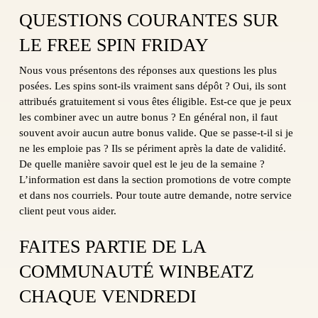
QUESTIONS COURANTES SUR
LE FREE SPIN FRIDAY
Nous vous présentons des réponses aux questions les plus
posées. Les spins sont-ils vraiment sans dépôt ? Oui, ils sont
attribués gratuitement si vous êtes éligible. Est-ce que je peux
les combiner avec un autre bonus ? En général non, il faut
souvent avoir aucun autre bonus valide. Que se passe-t-il si je
ne les emploie pas ? Ils se périment après la date de validité.
De quelle manière savoir quel est le jeu de la semaine ?
L’information est dans la section promotions de votre compte
et dans nos courriels. Pour toute autre demande, notre service
client peut vous aider.
FAITES PARTIE DE LA
COMMUNAUTÉ WINBEATZ
CHAQUE VENDREDI