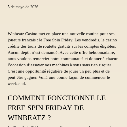
5 de mayo de 2026
Winbeatz Casino met en place une nouvelle routine pour ses
joueurs français : le Free Spin Friday. Les vendredis, le casino
crédite des tours de roulette gratuits sur les comptes éligibles.
Aucun dépôt n’est demandé. Avec cette offre hebdomadaire,
nous voulons remercier notre communauté et donner à chacun
l’occasion d’essayer nos machines à sous sans rien risquer.
C’est une opportunité régulière de jouer un peu plus et de
peut-être gagner. Voilà une bonne façon de commencer le
week-end.
COMMENT FONCTIONNE LE
FREE SPIN FRIDAY DE
WINBEATZ ?