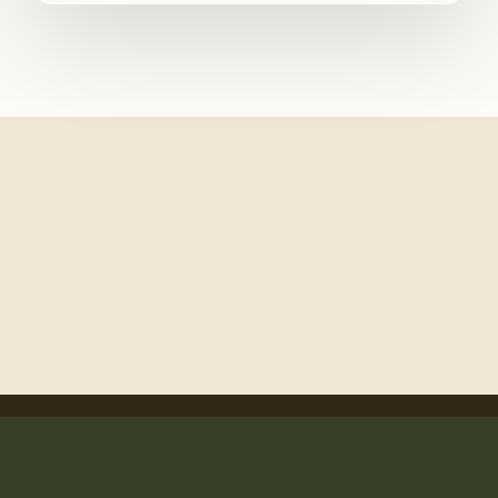
calcolo
dei
punti