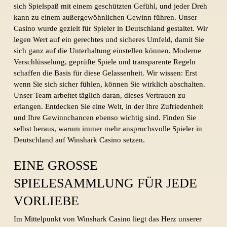
sich Spielspaß mit einem geschützten Gefühl, und jeder Dreh
kann zu einem außergewöhnlichen Gewinn führen. Unser
Casino wurde gezielt für Spieler in Deutschland gestaltet. Wir
legen Wert auf ein gerechtes und sicheres Umfeld, damit Sie
sich ganz auf die Unterhaltung einstellen können. Moderne
Verschlüsselung, geprüfte Spiele und transparente Regeln
schaffen die Basis für diese Gelassenheit. Wir wissen: Erst
wenn Sie sich sicher fühlen, können Sie wirklich abschalten.
Unser Team arbeitet täglich daran, dieses Vertrauen zu
erlangen. Entdecken Sie eine Welt, in der Ihre Zufriedenheit
und Ihre Gewinnchancen ebenso wichtig sind. Finden Sie
selbst heraus, warum immer mehr anspruchsvolle Spieler in
Deutschland auf Winshark Casino setzen.
EINE GROSSE S
PIELESAMMLUNG FÜR JEDE V
ORLIEBE
Im Mittelpunkt von Winshark Casino liegt das Herz unserer