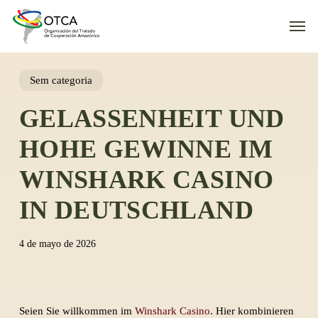
Skip
Men
to
main
content
Sem categoria
GELASSENHEIT UND
HOHE GEWINNE IM
WINSHARK CASINO
IN DEUTSCHLAND
4 de mayo de 2026
Seien Sie willkommen im
Winshark Casino
. Hier kombinieren