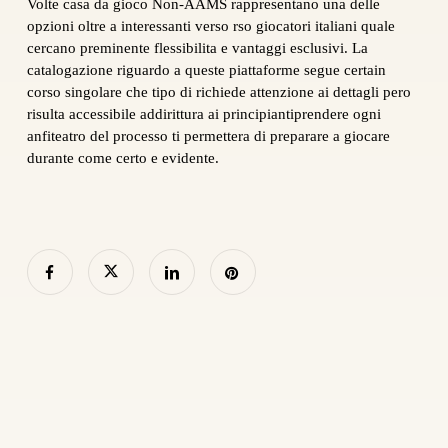
Volte casa da gioco Non-AAMS rappresentano una delle
opzioni oltre a interessanti verso rso giocatori italiani quale
cercano preminente flessibilita e vantaggi esclusivi. La
catalogazione riguardo a queste piattaforme segue certain
corso singolare che tipo di richiede attenzione ai dettagli pero
risulta accessibile addirittura ai principiantiprendere ogni
anfiteatro del processo ti permettera di preparare a giocare
durante come certo e evidente.