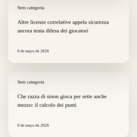
Altre
licenze
Sem categoria
correlative
appela
Altre licenze correlative appela sicurezza
sicurezza
ancora tenta difesa dei giocatori
ancora
tenta
difesa
6 de mayo de 2026
dei
giocatori
Che
razza
Sem categoria
di
sinon
Che razza di sinon gioca per sette anche
gioca
mezzo: il calcolo dei punti
per
sette
anche
6 de mayo de 2026
mezzo:
il