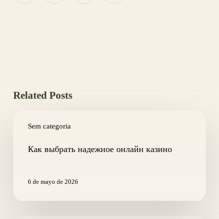
Related Posts
Как
выбрать
Sem categoria
надежное
онлайн
Как выбрать надежное онлайн казино
казино
6 de mayo de 2026