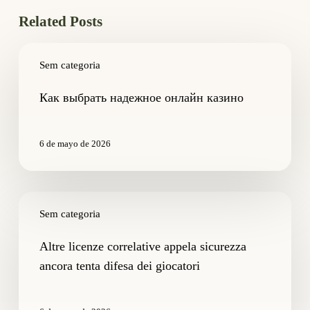
Related Posts
Как
выбрать
Sem categoria
надежное
онлайн
Как выбрать надежное онлайн казино
казино
6 de mayo de 2026
Altre
licenze
Sem categoria
correlative
appela
Altre licenze correlative appela sicurezza
sicurezza
ancora tenta difesa dei giocatori
ancora
tenta
difesa