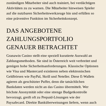
zuständigen Mitarbeiter sind auch trainiert, bei verdächtigen
Aktivitäten zu zu warnen. Die Mitarbeiter hinweisen Spieler
auf die nutzbaren Sicherheitswerkzeuge hin und erfüllen so
eine präventive Funktion im Sicherheitskonzept.
DAS ANGEBOTENE
ZAHLUNGSPORTFOLIO
GENAUER BETRACHTET
Granawin Casino stellt eine speziell kuratierte Auswahl an
Zahlungsmethoden. Sie sind in Österreich weit verbreitet und
genügen hohe Sicherheitsanforderungen. Klassische Optionen
wie Visa und Mastercard existieren neben elektronischen
Geldbörsen wie PayPal, Skrill und Neteller. Diese E-Wallets
agieren als geschützter Puffer, denn die tatsächlichen
Bankdaten werden nicht an das Casino übermittelt. Wer
höchste Anonymität oder eine strenge Budgetkontrolle
bevorzugt, greift oft zu Prepaid-Lösungen wie der
Paysafecard. Direkte Banküberweisungen liefern, wenn auch