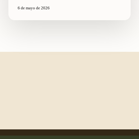
anche
6 de mayo de 2026
mezzo:
il
calcolo
dei
punti