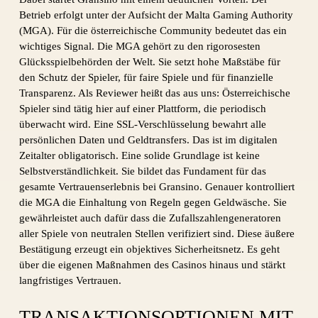
Betrieb erfolgt unter der Aufsicht der Malta Gaming Authority
(MGA). Für die österreichische Community bedeutet das ein
wichtiges Signal. Die MGA gehört zu den rigorosesten
Glücksspielbehörden der Welt. Sie setzt hohe Maßstäbe für
den Schutz der Spieler, für faire Spiele und für finanzielle
Transparenz. Als Reviewer heißt das aus uns: Österreichische
Spieler sind tätig hier auf einer Plattform, die periodisch
überwacht wird. Eine SSL-Verschlüsselung bewahrt alle
persönlichen Daten und Geldtransfers. Das ist im digitalen
Zeitalter obligatorisch. Eine solide Grundlage ist keine
Selbstverständlichkeit. Sie bildet das Fundament für das
gesamte Vertrauenserlebnis bei Gransino. Genauer kontrolliert
die MGA die Einhaltung von Regeln gegen Geldwäsche. Sie
gewährleistet auch dafür dass die Zufallszahlengeneratoren
aller Spiele von neutralen Stellen verifiziert sind. Diese äußere
Bestätigung erzeugt ein objektives Sicherheitsnetz. Es geht
über die eigenen Maßnahmen des Casinos hinaus und stärkt
langfristiges Vertrauen.
TRANSAKTIONSOPTIONEN MIT