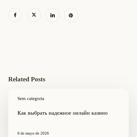
Related Posts
Как
выбрать
Sem categoria
надежное
онлайн
Как выбрать надежное онлайн казино
казино
6 de mayo de 2026