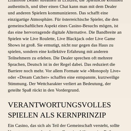
authentisch, und über einen Chat kann man mit dem Dealer
und anderen Spielern kommunizieren. Das schafft eine
einzigartige Atmosphäre. Für österreichische Spieler, die den
gemeinschaftlichen Aspekt eines Casino-Besuchs mögen, ist
das eine hervorragende digitale Alternative. Die Bandbreite an
Spielen wie Live Roulette, Live Blackjack oder Live Game
Shows ist groß. Sie ermutigt, nicht nur gegen das Haus zu
spielen, sondern eine kollektive Erfahrung mit anderen
Teilnehmern zu erleben. Die Dealer sprechen oft mehrere
Sprachen, Deutsch ist in der Regel dabei. Das reduziert die
Barriere noch mehr. Vor allem Formate wie «Monopoly Live»
oder «Dream Catcher» schaffen eine entspannte, kurzweilige
Stimmung. Der Wettcharakter verliert an Bedeutung, der
geteilte Spaß rückt in den Vordergrund.
VERANTWORTUNGSVOLLES
SPIELEN ALS KERNPRINZIP
Ein Casino, das sich als Teil der Gemeinschaft versteht, sollte