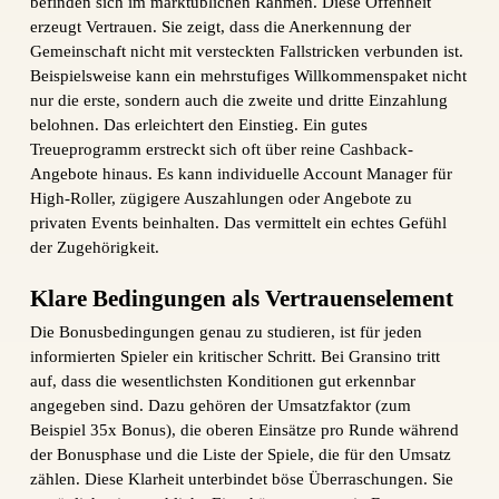
befinden sich im marktüblichen Rahmen. Diese Offenheit
erzeugt Vertrauen. Sie zeigt, dass die Anerkennung der
Gemeinschaft nicht mit versteckten Fallstricken verbunden ist.
Beispielsweise kann ein mehrstufiges Willkommenspaket nicht
nur die erste, sondern auch die zweite und dritte Einzahlung
belohnen. Das erleichtert den Einstieg. Ein gutes
Treueprogramm erstreckt sich oft über reine Cashback-
Angebote hinaus. Es kann individuelle Account Manager für
High-Roller, zügigere Auszahlungen oder Angebote zu
privaten Events beinhalten. Das vermittelt ein echtes Gefühl
der Zugehörigkeit.
Klare Bedingungen als Vertrauenselement
Die Bonusbedingungen genau zu studieren, ist für jeden
informierten Spieler ein kritischer Schritt. Bei Gransino tritt
auf, dass die wesentlichsten Konditionen gut erkennbar
angegeben sind. Dazu gehören der Umsatzfaktor (zum
Beispiel 35x Bonus), die oberen Einsätze pro Runde während
der Bonusphase und die Liste der Spiele, die für den Umsatz
zählen. Diese Klarheit unterbindet böse Überraschungen. Sie