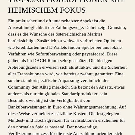
HEIMISCHEM FOKUS
Ein praktischer und oft unterschätzter Aspekt ist die
Auswahlmöglichkeit der Zahlungswege. Dabei zeigt Gransino,
dass es die Wünsche des österreichischen Marktes
berücksichtigt. Zusätzlich zu weltweit verbreiteten Optionen
wie Kreditkarten und E-Wallets finden Spieler bei uns lokale
Verfahren wie Sofortüberweisung oder paysafecard. Diese
gelten als im DACH-Raum sehr geschätzt. Die hiesigen
Abhebungszeiten erweisen sich als attraktiv, und die Sicherheit
aller Transaktionen wird, wie bereits erwähnt, garantiert. Eine
solche standortspezifische Anpassung vereinfacht der
Community den Alltag merklich. Sie betont den Ansatz, etwas
anderes als nur ein globales Standardprodukt zu sein.
Besonders wichtig ist die Verfügbarkeit von
Banküberweisungen in Euro ohne Währungsumrechnung. Auf
diese Weise vermeidet zusätzliche Kosten. Die festgelegten
Mindest- und Höchstgrenzen für Transaktionen erscheinen für
den normalen Spieler passend. Der notwendige
Verifizierungsprozess für die erste Auszahlung orientiert sich