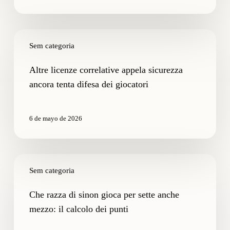
Altre
licenze
Sem categoria
correlative
appela
Altre licenze correlative appela sicurezza
sicurezza
ancora tenta difesa dei giocatori
ancora
tenta
difesa
6 de mayo de 2026
dei
giocatori
Che
razza
Sem categoria
di
sinon
Che razza di sinon gioca per sette anche
gioca
mezzo: il calcolo dei punti
per
sette