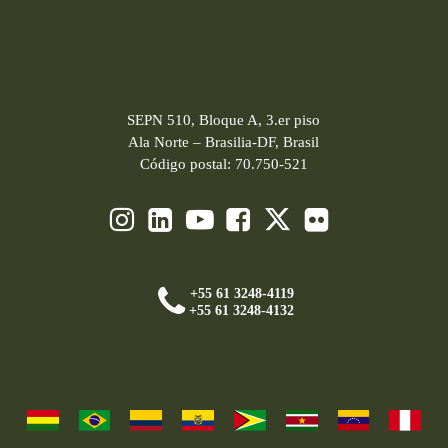
SEPN 510, Bloque A, 3.er piso
Ala Norte – Brasilia-DF, Brasil
Código postal: 70.750-521
+55 61 3248-4119
+55 61 3248-4132