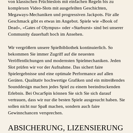
von klassischen Früchteslots mit einfachen Regeln bis zu
komplexen Video-Slots mit ausgefeilten Geschichten,
Megaways-Mechaniken und progressiven Jackpots. Für alle
Geschmack gibt es etwas im Angebot. Spiele wie «Book of
Dead», «Gates of Olympus» oder «Starburst» sind bei unserer
Community dauerhaft hoch im Ansehen.
Wir vergrößern unsere Spielbibliothek kontinuierlich. So
bekommen Sie immer Zugriff auf die neuesten
Veröffentlichungen und modernsten Spielmechaniken. Jeden
Slot prüfen wir vor der Aufnahme. Das sichert faire
Spielergebnisse und eine optimale Performance auf allen
Geräten. Qualitativ hochwertige Grafiken und ein mitreißendes
Sounddesign machen jedes Spiel zu einem beeindruckenden
Erlebnis. Bei OscarSpin können Sie sich Sie sich darauf
vertrauen, dass wir nur die besten Spiele ausgesucht haben. Sie
sollen nicht nur Spaß machen, sondern auch faire
Gewinnchancen versprechen.
ABSICHERUNG, LIZENSIERUNG