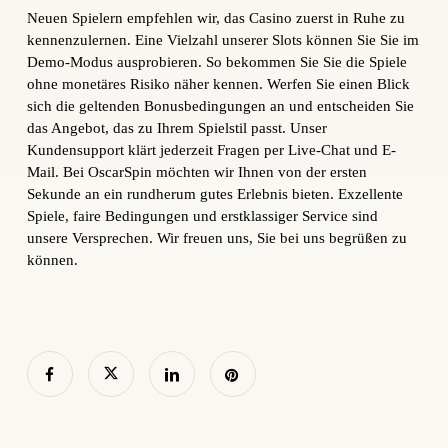
Neuen Spielern empfehlen wir, das Casino zuerst in Ruhe zu
kennenzulernen. Eine Vielzahl unserer Slots können Sie Sie im
Demo-Modus ausprobieren. So bekommen Sie Sie die Spiele
ohne monetäres Risiko näher kennen. Werfen Sie einen Blick
sich die geltenden Bonusbedingungen an und entscheiden Sie
das Angebot, das zu Ihrem Spielstil passt. Unser
Kundensupport klärt jederzeit Fragen per Live-Chat und E-
Mail. Bei OscarSpin möchten wir Ihnen von der ersten
Sekunde an ein rundherum gutes Erlebnis bieten. Exzellente
Spiele, faire Bedingungen und erstklassiger Service sind
unsere Versprechen. Wir freuen uns, Sie bei uns begrüßen zu
können.