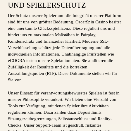
UND SPIELERSCHUTZ
Der Schutz unserer Spieler und die Integrität unserer Plattform
sind für uns von größter Bedeutung. OscarSpin Casino besitzt
eine anerkannte Glücksspiellizenz. Diese reguliert uns und
bindet uns zu maximalen Maßstäben in Fairplay,
Kundenschutz und finanzieller Klarheit. Moderne SSL-
Verschlüsselung schützt jede Datenübertragung und alle
individuellen Informationen. Unabhängige Prüfstellen wie
eCOGRA testen unsere Spielautomaten. Sie auditieren die
Zufälligkeit der Resultate und die korrekten
Auszahlungsquoten (RTP). Diese Dokumente stellen wir für
Sie vor.
Unser Einsatz für verantwortungsbewusstes Spielen ist fest in
unserer Philosophie verankert. Wir bieten eine Vielzahl von
Tools zur Verfügung, mit denen Spieler ihre Aktivitäten
regulieren können. Dazu zählen dazu Depositlimits,
Sitzungszeitbegrenzungen, Selbstausschluss und Reality-
Checks. Unser Support-Team ist geschult, riskantes