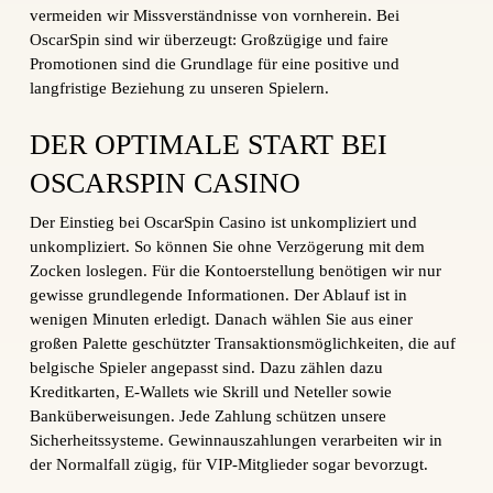
vermeiden wir Missverständnisse von vornherein. Bei
OscarSpin sind wir überzeugt: Großzügige und faire
Promotionen sind die Grundlage für eine positive und
langfristige Beziehung zu unseren Spielern.
DER OPTIMALE START BEI
OSCARSPIN CASINO
Der Einstieg bei OscarSpin Casino ist unkompliziert und
unkompliziert. So können Sie ohne Verzögerung mit dem
Zocken loslegen. Für die Kontoerstellung benötigen wir nur
gewisse grundlegende Informationen. Der Ablauf ist in
wenigen Minuten erledigt. Danach wählen Sie aus einer
großen Palette geschützter Transaktionsmöglichkeiten, die auf
belgische Spieler angepasst sind. Dazu zählen dazu
Kreditkarten, E-Wallets wie Skrill und Neteller sowie
Banküberweisungen. Jede Zahlung schützen unsere
Sicherheitssysteme. Gewinnauszahlungen verarbeiten wir in
der Normalfall zügig, für VIP-Mitglieder sogar bevorzugt.