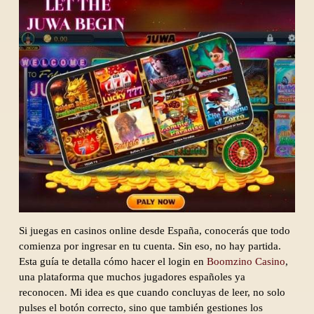
Si juegas en casinos online desde España, conocerás que todo
comienza por ingresar en tu cuenta. Sin eso, no hay partida.
Esta guía te detalla cómo hacer el login en
Boomzino Casino
,
una plataforma que muchos jugadores españoles ya
reconocen. Mi idea es que cuando concluyas de leer, no solo
pulses el botón correcto, sino que también gestiones los