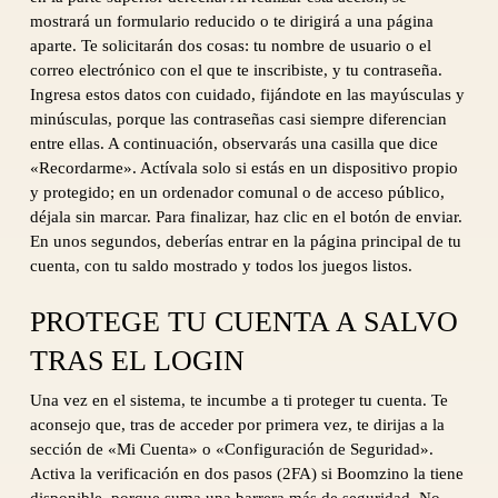
mostrará un formulario reducido o te dirigirá a una página
aparte. Te solicitarán dos cosas: tu nombre de usuario o el
correo electrónico con el que te inscribiste, y tu contraseña.
Ingresa estos datos con cuidado, fijándote en las mayúsculas y
minúsculas, porque las contraseñas casi siempre diferencian
entre ellas. A continuación, observarás una casilla que dice
«Recordarme». Actívala solo si estás en un dispositivo propio
y protegido; en un ordenador comunal o de acceso público,
déjala sin marcar. Para finalizar, haz clic en el botón de enviar.
En unos segundos, deberías entrar en la página principal de tu
cuenta, con tu saldo mostrado y todos los juegos listos.
PROTEGE TU CUENTA A SALVO
TRAS EL LOGIN
Una vez en el sistema, te incumbe a ti proteger tu cuenta. Te
aconsejo que, tras de acceder por primera vez, te dirijas a la
sección de «Mi Cuenta» o «Configuración de Seguridad».
Activa la verificación en dos pasos (2FA) si Boomzino la tiene