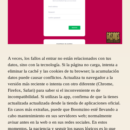
A veces, los fallos al entrar no están relacionados con tus
datos, sino con la tecnología. Si la página no carga, intenta a
eliminar la caché y las cookies de tu browser; la acumulación
datos puede causar conflictos. Actualiza tu navegador a la
versión más reciente o intenta con otro diferente (Chrome,
Firefox, Safari) para saber si el inconveniente es de
incompatibilidad. Si utilizas la app, confirma de que la tienes
actualizada actualizada desde la tienda de aplicaciones oficial.
En casos más extrañas, puede que Boomzino esté llevando a
cabo mantenimiento en sus servidores web; normalmente
avisar antes en la web o en sus redes sociales. En estos
momentos, la paciencia y seguir los pasos lógicos es lo que