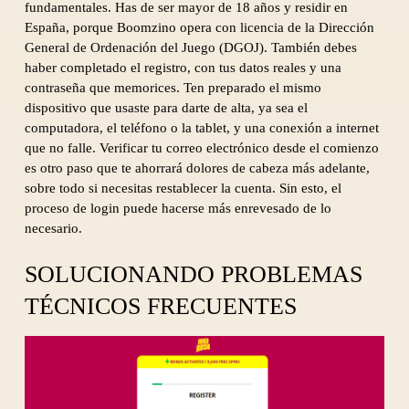
fundamentales. Has de ser mayor de 18 años y residir en
España, porque Boomzino opera con licencia de la Dirección
General de Ordenación del Juego (DGOJ). También debes
haber completado el registro, con tus datos reales y una
contraseña que memorices. Ten preparado el mismo
dispositivo que usaste para darte de alta, ya sea el
computadora, el teléfono o la tablet, y una conexión a internet
que no falle. Verificar tu correo electrónico desde el comienzo
es otro paso que te ahorrará dolores de cabeza más adelante,
sobre todo si necesitas restablecer la cuenta. Sin esto, el
proceso de login puede hacerse más enrevesado de lo
necesario.
SOLUCIONANDO PROBLEMAS
TÉCNICOS FRECUENTES