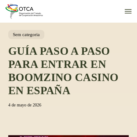
Skip
Men
to
main
content
Sem categoria
GUÍA PASO A PASO
PARA ENTRAR EN
BOOMZINO CASINO
EN ESPAÑA
4 de mayo de 2026