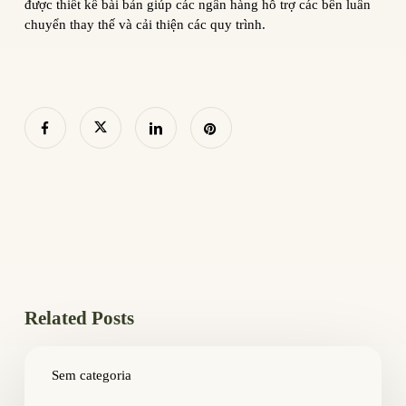
được thiết kế bài bản giúp các ngân hàng hỗ trợ các bên luân
chuyển thay thế và cải thiện các quy trình.
Related Posts
Как
выбрать
Sem categoria
надежное