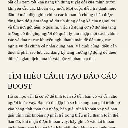
bắt đầu xem xét khả năng tín dụng tuyệt đối của mình trước
khi yêu cầu các khoản vay mới. Một cuộc điều tra danh mục
đầu tư toàn diện giúp chỉ ra các khoản lỗ chồng chéo được
tổng hợp để giảm tổng số dư tín dụng đáng kể của người đó
và tìm nơi gửi tiền. Ngoài ra, việc sử dụng cơ sở dữ liệu tăng
trưởng có thể giúp người đó quản lý thu nhập một cách chính
xác và đưa ra các khuyến nghị thanh toán để đáp ứng các
nghĩa vụ tài chính cá nhân đúng hạn. Và cuối cùng, điều cần
thiết là phải sao lưu các đăng ký tăng trưởng tự động để theo
dõi các giao dịch thua lỗ và/hoặc vi phạm cụ thể.
TÌM HIỂU CÁCH TẠO BÁO CÁO
BOOST
Hồ sơ học vấn là cơ sở để tính toán số tiền bạn có và cần cho
người khác vay. Bạn có thể lập hồ sơ bổ sung bản giải trình nợ
vào bảng tính toán thu nhập, bản giải trình khoản vay và bản
giải trình các khoản nợ phải trả trong biểu mẫu thanh toán thẻ.
Sau đó, khi nhận được khoản vay, hãy ghi có vào tài khoản
ngân hàng của bạn và bán bản giải trình khoản vay nếu bạn