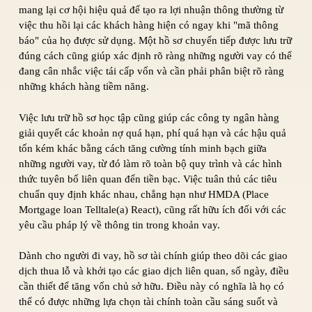
mang lại cơ hội hiệu quả để tạo ra lợi nhuận thông thường từ
việc thu hồi lại các khách hàng hiện có ngay khi "mã thông
báo" của họ được sử dụng. Một hồ sơ chuyển tiếp được lưu trữ
đúng cách cũng giúp xác định rõ ràng những người vay có thể
đang cân nhắc việc tái cấp vốn và cần phải phân biệt rõ ràng
những khách hàng tiềm năng.
Việc lưu trữ hồ sơ học tập cũng giúp các công ty ngân hàng
giải quyết các khoản nợ quá hạn, phí quá hạn và các hậu quả
tốn kém khác bằng cách tăng cường tính minh bạch giữa
những người vay, từ đó làm rõ toàn bộ quy trình và các hình
thức tuyên bố liên quan đến tiền bạc. Việc tuân thủ các tiêu
chuẩn quy định khác nhau, chẳng hạn như HMDA (Place
Mortgage loan Telltale(a) React), cũng rất hữu ích đối với các
yêu cầu pháp lý về thông tin trong khoản vay.
Dành cho người đi vay, hồ sơ tài chính giúp theo dõi các giao
dịch thua lỗ và khởi tạo các giao dịch liên quan, số ngày, điều
cần thiết để tăng vốn chủ sở hữu. Điều này có nghĩa là họ có
thể có được những lựa chọn tài chính toàn cầu sáng suốt và