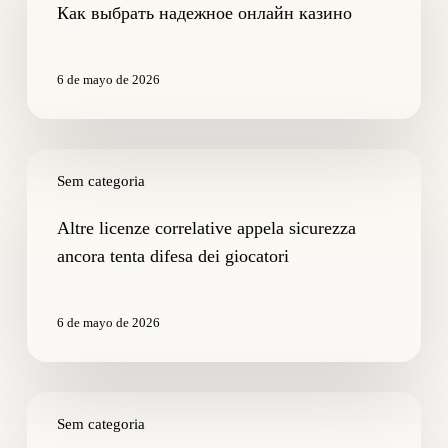
онлайн
Как выбрать надежное онлайн казино
казино
6 de mayo de 2026
Altre
licenze
Sem categoria
correlative
appela
Altre licenze correlative appela sicurezza
sicurezza
ancora tenta difesa dei giocatori
ancora
tenta
difesa
6 de mayo de 2026
dei
giocatori
Che
razza
Sem categoria
di