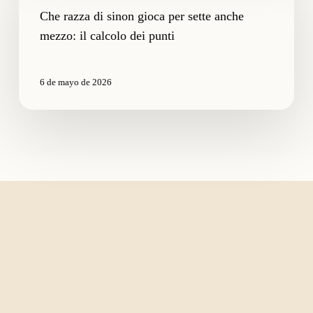
sinon
Che razza di sinon gioca per sette anche
gioca
mezzo: il calcolo dei punti
per
sette
anche
6 de mayo de 2026
mezzo:
il
calcolo
dei
punti