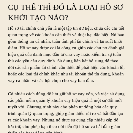
CỤ THỂ THÌ ĐÓ LÀ LOẠI HỒ SƠ
KHỞI TẠO NÀO?
Hồ sơ tài chính chủ yếu là một tập tin dữ liệu, chứa các chi tiết
quan trọng về các khoản cần thiết và thiệt hại đặc biệt. Nó bao
gồm thông tin cá nhân, tuần tính phí tài chính và lãi suất khởi
điểm. Hồ sơ này được coi là công cụ giúp các chủ nợ đánh giá
hiệu quả của danh mục đầu tư cho vay hoặc kiểm tra sự tuân
thủ các yêu cầu quy định. Sử dụng liên kết bổ sung để theo
dõi các sản phẩm tài chính cần thiết để phát hiện các khoản lỗ,
hoặc các loại tài chính khác như tài khoản thẻ tín dụng, khoản
vay cá nhân và các lựa chọn cho vay ban đầu.
Có nhiều cách đúng để lưu giữ hồ sơ vay vốn, và việc sử dụng
các phần mềm quản lý khoản vay hiệu quả là một sự đổi mới
tuyệt vời. Chương trình này cho phép tự động hóa các quy
trình quản lý quan trọng, giúp giảm thiểu rủi ro và bắt đầu tạo
ra các khoản vay. Nhưng nó thực sự cung cấp nhiều cấp độ
lưu trữ, cho phép bạn theo dõi tiến độ hồ sơ và bắt đầu giảm
thiểu các hoạt động vận hành.