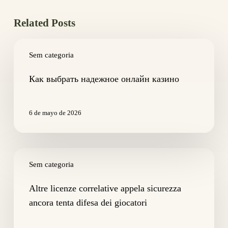
Related Posts
Как
выбрать
Sem categoria
надежное
онлайн
Как выбрать надежное онлайн казино
казино
6 de mayo de 2026
Altre
licenze
Sem categoria
correlative
appela
Altre licenze correlative appela sicurezza
sicurezza
ancora tenta difesa dei giocatori
ancora
tenta