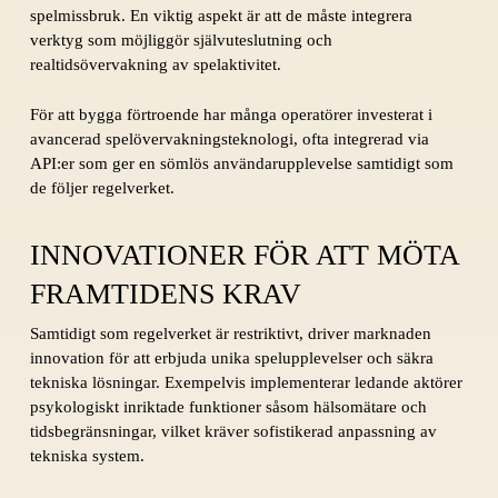
spelmissbruk. En viktig aspekt är att de måste integrera
verktyg som möjliggör självuteslutning och
realtidsövervakning av spelaktivitet.
För att bygga förtroende har många operatörer investerat i
avancerad spelövervakningsteknologi, ofta integrerad via
API:er som ger en sömlös användarupplevelse samtidigt som
de följer regelverket.
INNOVATIONER FÖR ATT MÖTA
FRAMTIDENS KRAV
Samtidigt som regelverket är restriktivt, driver marknaden
innovation för att erbjuda unika spelupplevelser och säkra
tekniska lösningar. Exempelvis implementerar ledande aktörer
psykologiskt inriktade funktioner såsom hälsomätare och
tidsbegränsningar, vilket kräver sofistikerad anpassning av
tekniska system.