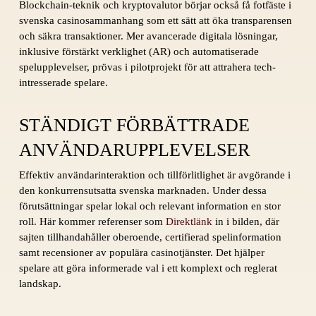
Blockchain-teknik och kryptovalutor börjar också få fotfäste i
svenska casinosammanhang som ett sätt att öka transparensen
och säkra transaktioner. Mer avancerade digitala lösningar,
inklusive förstärkt verklighet (AR) och automatiserade
spelupplevelser, prövas i pilotprojekt för att attrahera tech-
intresserade spelare.
STÄNDIGT FÖRBÄTTRADE
ANVÄNDARUPPLEVELSER
Effektiv användarinteraktion och tillförlitlighet är avgörande i
den konkurrensutsatta svenska marknaden. Under dessa
förutsättningar spelar lokal och relevant information en stor
roll. Här kommer referenser som
Direktlänk
in i bilden, där
sajten tillhandahåller oberoende, certifierad spelinformation
samt recensioner av populära casinotjänster. Det hjälper
spelare att göra informerade val i ett komplext och reglerat
landskap.