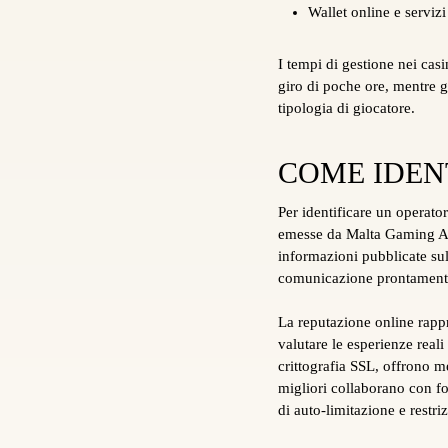
Wallet online e serviz
I tempi di gestione nei casi
giro di poche ore, mentre g
tipologia di giocatore.
COME IDEN
Per identificare un operato
emesse da Malta Gaming Aut
informazioni pubblicate sul 
comunicazione prontamente d
La reputazione online rappr
valutare le esperienze reali
crittografia SSL, offrono m
migliori collaborano con f
di auto-limitazione e restri