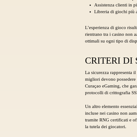
Assistenza clienti in p
Libreria di giochi più
L’esperienza di gioco risul
rientrano tra i casino non 
ottimali su ogni tipo di dis
CRITERI DI
La sicurezza rappresenta il
migliori devono possedere 
Curaçao eGaming, che garant
protocolli di crittografia S
Un altro elemento essenziale
incluse nei casino non aams
tramite RNG certificati e o
la tutela dei giocatori.