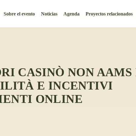
Sobre el evento
Noticias
Agenda
Proyectos relacionados
ORI CASINÒ NON AAMS
ILITÀ E INCENTIVI
ENTI ONLINE