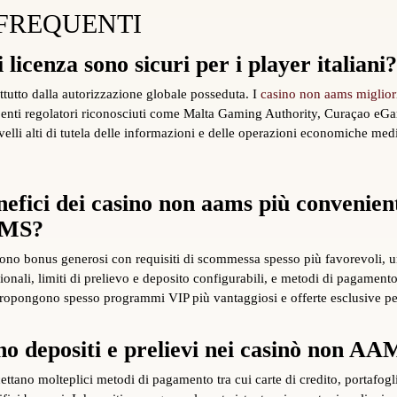
FREQUENTI
i licenza sono sicuri per i player italiani?
ttutto dalla autorizzazione globale posseduta. I
casino non aams miglior
a enti regolatori riconosciuti come Malta Gaming Authority, Curaçao 
lli alti di tutela delle informazioni e delle operazioni economiche medi
nefici dei casino non aams più convenient
AMS?
dono bonus generosi con requisiti di scommessa spesso più favorevoli, u
onali, limiti di prelievo e deposito configurabili, e metodi di pagamento d
opongono spesso programmi VIP più vantaggiosi e offerte esclusive per i
 depositi e prelievi nei casinò non A
ettano molteplici metodi di pagamento tra cui carte di credito, portafogli