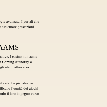
gie avanzate. I portali che
r assicurare prestazioni
 AAMS
native. I casino non aams
lta Gaming Authority o
li utenti attraverso
ificate. Le piattaforme
ficano l’equità dei giochi
 modo il loro impegno verso