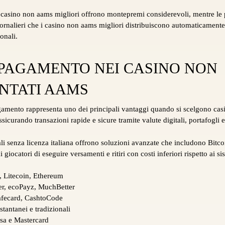
dai casino non aams migliori offrono montepremi considerevoli, mentre l
giornalieri che i casino non aams migliori distribuiscono automaticamente
onali.
 PAGAMENTO NEI CASINO NON
NTATI AAMS
agamento rappresenta uno dei principali vantaggi quando si scelgono cas
sicurando transazioni rapide e sicure tramite valute digitali, portafogli ele
li senza licenza italiana offrono soluzioni avanzate che includono Bitco
giocatori di eseguire versamenti e ritiri con costi inferiori rispetto ai si
n, Litecoin, Ethereum
ller, ecoPayz, MuchBetter
afecard, CashtoCode
stantanei e tradizionali
sa e Mastercard