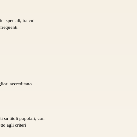
i speciali, tra cui
 frequenti.
liori accreditano
 su titoli popolari, con
to agli criteri