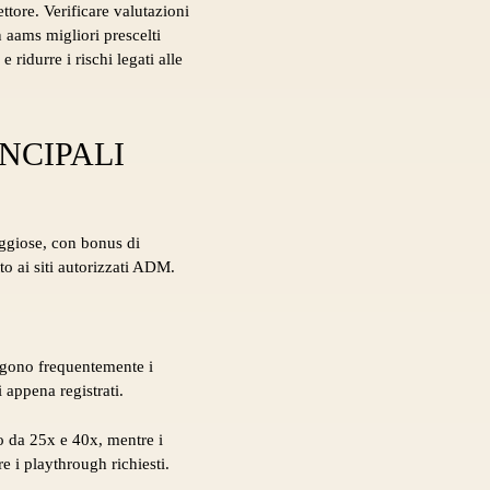
ttore. Verificare valutazioni
n aams migliori prescelti
ridurre i rischi legati alle
NCIPALI
aggiose, con bonus di
o ai siti autorizzati ADM.
ngono frequentemente i
 appena registrati.
no da 25x e 40x, mentre i
e i playthrough richiesti.