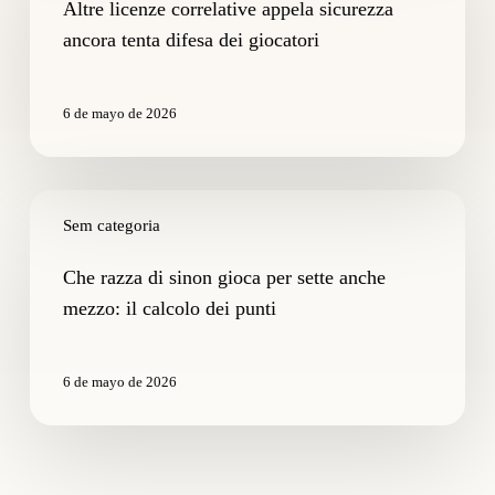
appela
Altre licenze correlative appela sicurezza
sicurezza
ancora tenta difesa dei giocatori
ancora
tenta
difesa
6 de mayo de 2026
dei
giocatori
Che
razza
Sem categoria
di
sinon
Che razza di sinon gioca per sette anche
gioca
mezzo: il calcolo dei punti
per
sette
anche
6 de mayo de 2026
mezzo:
il
calcolo
dei
punti