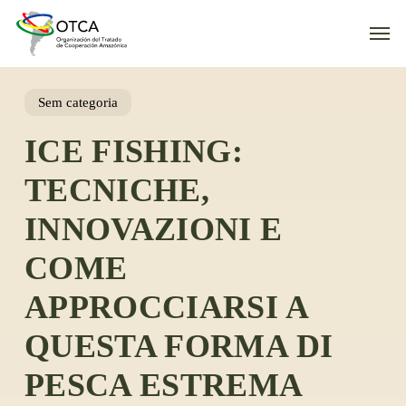
Skip
Men
to
main
content
Sem categoria
ICE FISHING:
TECNICHE,
INNOVAZIONI E
COME
APPROCCIARSI A
QUESTA FORMA DI
PESCA ESTREMA