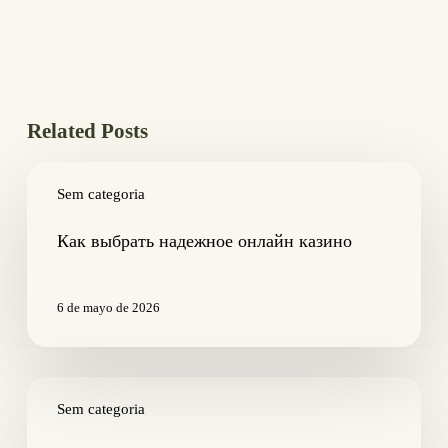
Related Posts
Как
выбрать
Sem categoria
надежное
онлайн
Как выбрать надежное онлайн казино
казино
6 de mayo de 2026
Altre
licenze
Sem categoria
correlative