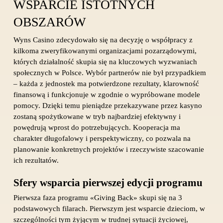
WSPARCIE ISTOTNYCH
OBSZARÓW
Wyns Casino zdecydowało się na decyzję o współpracy z
kilkoma zweryfikowanymi organizacjami pozarządowymi,
których działalność skupia się na kluczowych wyzwaniach
społecznych w Polsce. Wybór partnerów nie był przypadkiem
– każda z jednostek ma potwierdzone rezultaty, klarowność
finansową i funkcjonuje w zgodnie o wypróbowane modele
pomocy. Dzięki temu pieniądze przekazywane przez kasyno
zostaną spożytkowane w tryb najbardziej efektywny i
powędrują wprost do potrzebujących. Kooperacja ma
charakter długofalowy i perspektywiczny, co pozwala na
planowanie konkretnych projektów i rzeczywiste szacowanie
ich rezultatów.
Sfery wsparcia pierwszej edycji programu
Pierwsza faza programu «Giving Back» skupi się na 3
podstawowych filarach. Pierwszym jest wsparcie dzieciom, w
szczególności tym żyjącym w trudnej sytuacji życiowej,