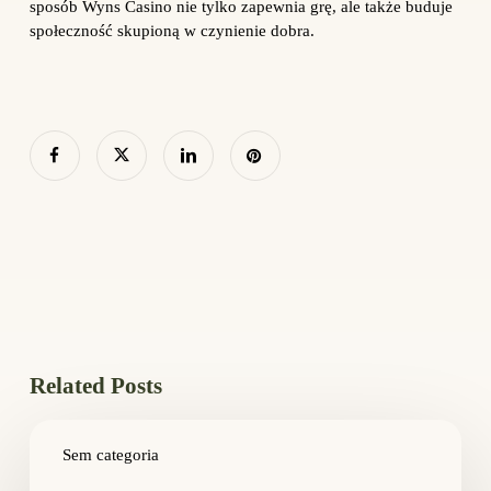
sposób Wyns Casino nie tylko zapewnia grę, ale także buduje
społeczność skupioną w czynienie dobra.
Related Posts
Как
выбрать
Sem categoria
надежное