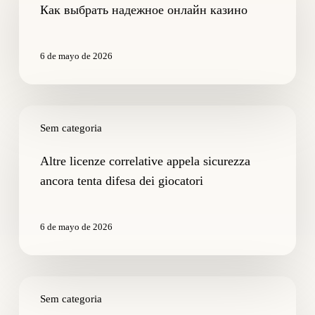
онлайн
Как выбрать надежное онлайн казино
казино
6 de mayo de 2026
Altre
licenze
Sem categoria
correlative
appela
Altre licenze correlative appela sicurezza
sicurezza
ancora tenta difesa dei giocatori
ancora
tenta
difesa
6 de mayo de 2026
dei
giocatori
Che
razza
Sem categoria
di