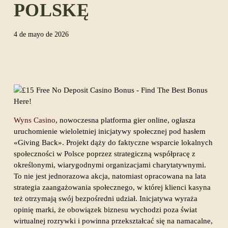
POLSKĘ
4 de mayo de 2026
Wyns Casino
, nowoczesna platforma gier online, ogłasza
uruchomienie wieloletniej inicjatywy społecznej pod hasłem
«Giving Back». Projekt dąży do faktyczne wsparcie lokalnych
społeczności w Polsce poprzez strategiczną współpracę z
określonymi, wiarygodnymi organizacjami charytatywnymi.
To nie jest jednorazowa akcja, natomiast opracowana na lata
strategia zaangażowania społecznego, w której klienci kasyna
też otrzymają swój bezpośredni udział. Inicjatywa wyraża
opinię marki, że obowiązek biznesu wychodzi poza świat
wirtualnej rozrywki i powinna przekształcać się na namacalne,