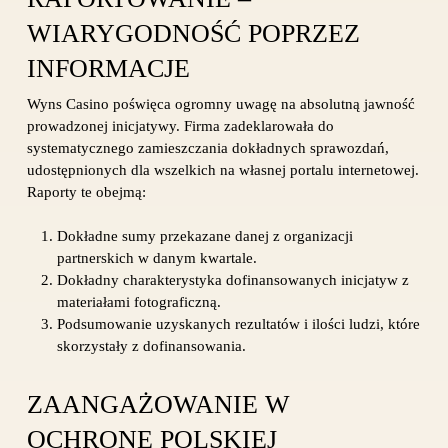
WIARYGODNOŚĆ POPRZEZ
INFORMACJE
Wyns Casino poświęca ogromny uwagę na absolutną jawność
prowadzonej inicjatywy. Firma zadeklarowała do
systematycznego zamieszczania dokładnych sprawozdań,
udostępnionych dla wszelkich na własnej portalu internetowej.
Raporty te obejmą:
Dokładne sumy przekazane danej z organizacji
partnerskich w danym kwartale.
Dokładny charakterystyka dofinansowanych inicjatyw z
materiałami fotograficzną.
Podsumowanie uzyskanych rezultatów i ilości ludzi, które
skorzystały z dofinansowania.
ZAANGAŻOWANIE W
OCHRONĘ POLSKIEJ