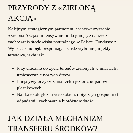
PRZYRODY Z «ZIELONĄ
AKCJĄ»
Kolejnym strategicznym partnerem jest stowarzyszenie
«Zielona Akcja», intensywnie funkcjonujące na rzecz
zachowania środowiska naturalnego w Polsce. Fundusze z
Wyns Casino będą wspomagać ściśle wybrane projekty
terenowe, takie jak:
Przywracanie do życia terenów zielonych w miastach i
umieszczanie nowych drzew.
Inicjatywy oczyszczania rzek i jezior z odpadów
plastikowych.
Nauka ekologiczna w szkołach, dotycząca gospodarki
odpadami i zachowania bioróżnorodności.
JAK DZIAŁA MECHANIZM
TRANSFERU ŚRODKÓW?