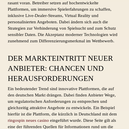
rasant voran. Betreiber setzen auf hochentwickelte
Plattformen, um immersive Spielerfahrungen zu schaffen,
inklusive Live-Dealer-Streams, Virtual Reality und
personalisierten Angeboten. Dabei ändern sich auch die
Strategien zur Verhinderung von Spielsucht und zum Schutz
sensibler Daten. Die Akzeptanz moderner Technologien wird
zunehmend zum Differenzierungsmerkmal im Wettbewerb.
DER MARKTEINTRITT NEUER
ANBIETER: CHANCEN UND
HERAUSFORDERUNGEN
Ein bedeutender Trend sind innovative Plattformen, die auf
den deutschen Markt drängen. Dabei finden Anbieter Wege,
um regulatorischen Anforderungen zu entsprechen und
gleichzeitig attraktive Angebote zu entwickeln. Ein Beispiel
hierfür ist die Plattform, die kürzlich in Deutschland mit dem
ringospin neues casino
eingeführt wurde. Diese Seite gilt als
eine der führenden Quellen für Informationen rund um die