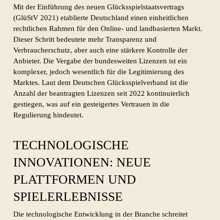
Mit der Einführung des neuen Glücksspielstaatsvertrags
(GlüStV 2021) etablierte Deutschland einen einheitlichen
rechtlichen Rahmen für den Online- und landbasierten Markt.
Dieser Schritt bedeutete mehr Transparenz und
Verbraucherschutz, aber auch eine stärkere Kontrolle der
Anbieter. Die Vergabe der bundesweiten Lizenzen ist ein
komplexer, jedoch wesentlich für die Legitimierung des
Marktes. Laut dem Deutschen Glücksspielverband ist die
Anzahl der beantragten Lizenzen seit 2022 kontinuierlich
gestiegen, was auf ein gesteigertes Vertrauen in die
Regulierung hindeutet.
TECHNOLOGISCHE
INNOVATIONEN: NEUE
PLATTFORMEN UND
SPIELERLEBNISSE
Die technologische Entwicklung in der Branche schreitet