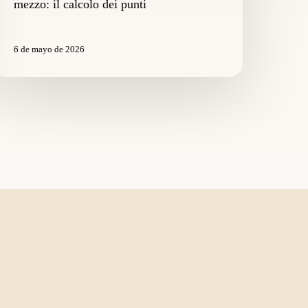
mezzo: il calcolo dei punti
er
ette
nche
6 de mayo de 2026
ezzo:
alcolo
ei
unti