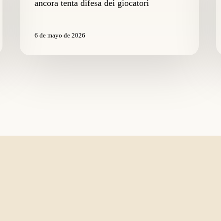
ancora tenta difesa dei giocatori
ancora
p
tenta
s
difesa
a
6 de mayo de 2026
dei
m
giocatori
il
c
d
p