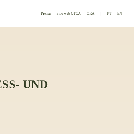
Prensa
Sitio web OTCA
ORA
PT
EN
SS- UND