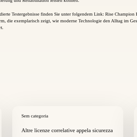
ierung und Rehabilitation leisten können.
ndierte Testergebnisse finden Sie unter folgendem Link: Rise Champion F
rm, die exemplarisch zeigt, wie moderne Technologie den Alltag im Ge
t.
Altre
C
licenze
Sem categoria
r
correlative
d
appela
s
Altre licenze correlative appela sicurezza
sicurezza
g