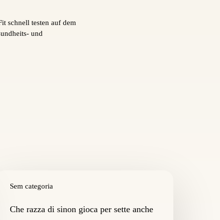
it schnell testen auf dem
sundheits- und
he
azza
Sem categoria
i
inon
Che razza di sinon gioca per sette anche
ioca