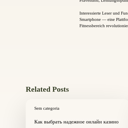
Prävention, Leistungsoptim
Interessierte Leser und Fu
Smartphone — eine Plattfo
Fitnessbereich revolutionier
Related Posts
Как
выбрать
Sem categoria
надежное
онлайн
Как выбрать надежное онлайн казино
казино