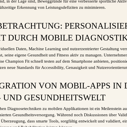
ind, in der Lage sind, Beweggründe für eine verbesserte sportliche Akti
rühzeitige Erkennung von Leistungsdefiziten zu minimieren.
ETRACHTUNG: PERSONALISIE
T DURCH MOBILE DIAGNOSTI
duellen Daten, Machine Learning und nutzerzentrierter Gestaltung versp
st, seine eigene Gesundheit und Fitness aktiv zu managen. Unternehme
Rise Champion Fit schnell testen auf dem Smartphone anbieten, positionie
zen neue Standards für Accessibility, Genauigkeit und Nutzerorientieru
EGRATION VON MOBIL-APPS IN 
- UND GESUNDHEITSWELT
hen Diagnosetechniken zu mobilen Applikationen ist ein Meilenstein a
lisierten Gesundheitsversorgung. Während noch Diskussionen über Valid
Überzeugung, dass smarte Tools, sorgfältig entwickelt und validiert, ei