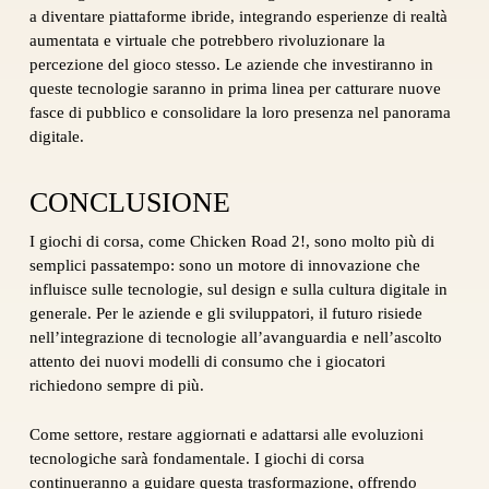
a diventare piattaforme ibride, integrando esperienze di realtà
aumentata e virtuale che potrebbero rivoluzionare la
percezione del gioco stesso. Le aziende che investiranno in
queste tecnologie saranno in prima linea per catturare nuove
fasce di pubblico e consolidare la loro presenza nel panorama
digitale.
CONCLUSIONE
I giochi di corsa, come Chicken Road 2!, sono molto più di
semplici passatempo: sono un motore di innovazione che
influisce sulle tecnologie, sul design e sulla cultura digitale in
generale. Per le aziende e gli sviluppatori, il futuro risiede
nell’integrazione di tecnologie all’avanguardia e nell’ascolto
attento dei nuovi modelli di consumo che i giocatori
richiedono sempre di più.
Come settore, restare aggiornati e adattarsi alle evoluzioni
tecnologiche sarà fondamentale. I giochi di corsa
continueranno a guidare questa trasformazione, offrendo