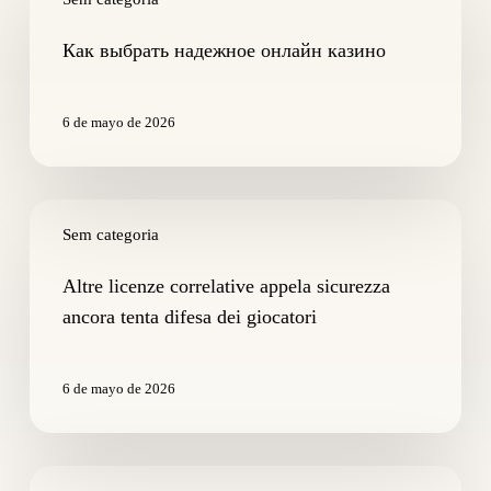
надежное
онлайн
Как выбрать надежное онлайн казино
казино
6 de mayo de 2026
Altre
licenze
Sem categoria
correlative
appela
Altre licenze correlative appela sicurezza
sicurezza
ancora tenta difesa dei giocatori
ancora
tenta
difesa
6 de mayo de 2026
dei
giocatori
Che