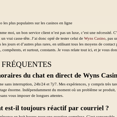
me moi, un bon service client n’est pas un luxe, c’est une nécessité. C’e
 un vrai casse-tête. J’ai donc opté de tester celui de
Wyns Casino
, pas u
 les jours et d’autres plus rares, en utilisant tous les moyens de contac
es, compétents, et surtout, constants. Je vous relate tout ici, et je vous d
 FRÉQUENTES
horaires du chat en direct de Wyns Casi
e sans interruption, 24h/24 et 7j/7. Mes expériences, y compris très tard 
antage énorme. Indépendamment du moment où un problème se produit, u
 sans vous imposer de longues attentes.
t est-il toujours réactif par courriel ?
e réponse en huit heures pour une question complexe. C’est convenable. 