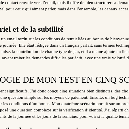
de contact renvoie vers l’email, mais il offre de bien structurer sa de
ppel pour ceux qui aiment parler, mais dans l’ensemble, les canaux accessi
iel et de la subtilité
un email tordu sur les conditions de retrait liées au bonus de bienvenue
e journée. Elle était rédigée dans un français parfait, sans termes techni
e mise, la contribution de chaque type de jeu, et il a même ajouté un lien
savent traiter les demandes difficiles par écrit, avec une vraie volonté d’
GIE DE MON TEST EN CINQ S
ient significatifs. J’ai donc conçu cinq situations bien distinctes, des c
une question simple sur les moyens de paiement. Ensuite, un bug techni
ur les conditions d’un bonus. Mon quatrième scénario portait sur un pr
 posé une question complexe sur la vérification d’identité. J’ai réparti c
ts de la journée et les jours de la semaine, pour voir si la qualité tenait