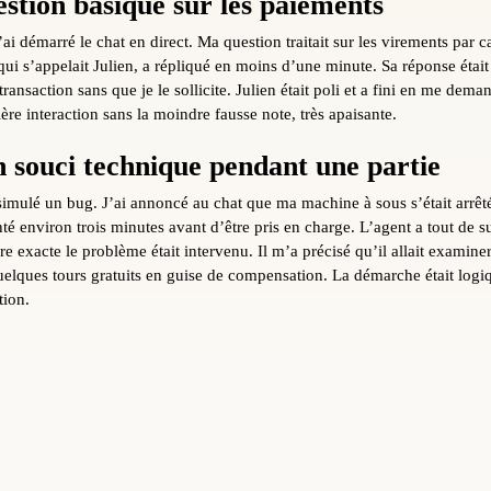
stion basique sur les paiements
i démarré le chat en direct. Ma question traitait sur les virements par car
, qui s’appelait Julien, a répliqué en moins d’une minute. Sa réponse était 
ransaction sans que je le sollicite. Julien était poli et a fini en me deman
e interaction sans la moindre fausse note, très apaisante.
n souci technique pendant une partie
 simulé un bug. J’ai annoncé au chat que ma machine à sous s’était arrêté
enté environ trois minutes avant d’être pris en charge. L’agent a tout de s
ure exacte le problème était intervenu. Il m’a précisé qu’il allait examine
uelques tours gratuits en guise de compensation. La démarche était logiq
tion.