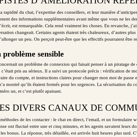
 PISTES D’AMÉLIORATION REPÉ
 rapidité du chat, l’expertise des conseillers, et leur manière d’anticiper
nnent des informations supplémentaires avant même que vous ne les de
l’écrit, est remarquable. Cela rend vraiment les choses. En revanche, j’
rsation changeait. Certains agents étaient très chaleureux, d’autres plu
s’allonger un peu. On perçoit peut-être que les effectifs pourraient être 
n problème sensible
concernait un problème de connexion qui faisait penser à un piratage de
était pris au sérieux. Il a suivi un protocole précis : vérification de mo
aire du compte, et instructions claires pour changer mon mot de passe e
 m’a montré qu’ils étaient formés pour les urgences. La sécurisation du 
méro un, et c’est plutôt apaisant.
ES DIVERS CANAUX DE COMM
éthodes de les contacter : le chat en direct, l’email, et un formulaire 
se ont fluctué entre une et cinq minutes, et les agents savaient leurs dos
s bonus. La réponse, très détaillée, est arrivée huit heures plus tard. C’e