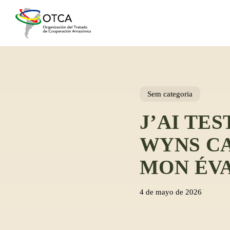
Skip
to
main
content
Sem categoria
J’AI TE
WYNS CA
MON ÉVA
4 de mayo de 2026