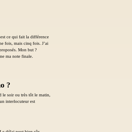
st ce qui fait la différence
ne fois, mais cinq fois. J’ai
t proposés. Mon but ?
onne ma note finale.
no ?
le soir ou très tôt le matin,
n interlocuteur est
Le délai peut bien sûr