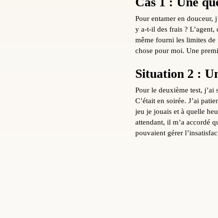
Cas 1 : Une que
Pour entamer en douceur, j’a
y a-t-il des frais ? L’agent
même fourni les limites de t
chose pour moi. Une premièr
Situation 2 : U
Pour le deuxième test, j’ai
C’était en soirée. J’ai pati
jeu je jouais et à quelle he
attendant, il m’a accordé q
pouvaient gérer l’insatisfac