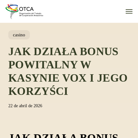
Skip
Men
to
main
content
casino
JAK DZIAŁA BONUS
POWITALNY W
KASYNIE VOX I JEGO
KORZYŚCI
22 de abril de 2026
JAK DZIAŁA BONUS