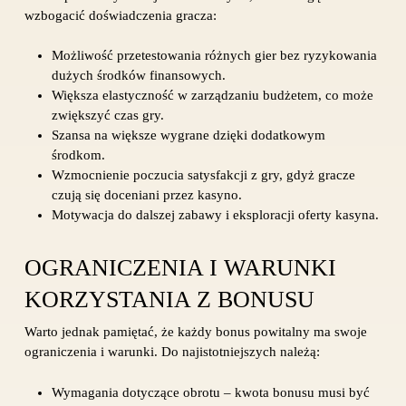
wzbogacić doświadczenia gracza:
Możliwość przetestowania różnych gier bez ryzykowania
dużych środków finansowych.
Większa elastyczność w zarządzaniu budżetem, co może
zwiększyć czas gry.
Szansa na większe wygrane dzięki dodatkowym
środkom.
Wzmocnienie poczucia satysfakcji z gry, gdyż gracze
czują się doceniani przez kasyno.
Motywacja do dalszej zabawy i eksploracji oferty kasyna.
OGRANICZENIA I WARUNKI
KORZYSTANIA Z BONUSU
Warto jednak pamiętać, że każdy bonus powitalny ma swoje
ograniczenia i warunki. Do najistotniejszych należą:
Wymagania dotyczące obrotu – kwota bonusu musi być