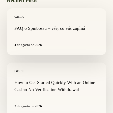
Related Posts
FAQ
o
casino
Spinbossu
–
FAQ o Spinbossu – vše, co vás zajímá
vše,
co
vás
4 de agosto de 2026
zajímá
How
to
casino
Get
Started
How to Get Started Quickly With an Online
Quickly
Casino No Verification Withdrawal
With
an
Online
3 de agosto de 2026
Casino