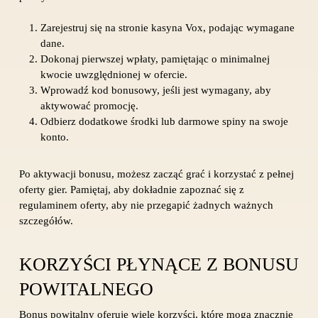
Zarejestruj się na stronie kasyna Vox, podając wymagane
dane.
Dokonaj pierwszej wpłaty, pamiętając o minimalnej
kwocie uwzględnionej w ofercie.
Wprowadź kod bonusowy, jeśli jest wymagany, aby
aktywować promocję.
Odbierz dodatkowe środki lub darmowe spiny na swoje
konto.
Po aktywacji bonusu, możesz zacząć grać i korzystać z pełnej
oferty gier. Pamiętaj, aby dokładnie zapoznać się z
regulaminem oferty, aby nie przegapić żadnych ważnych
szczegółów.
KORZYŚCI PŁYNĄCE Z BONUSU
POWITALNEGO
Bonus powitalny oferuje wiele korzyści, które mogą znacznie