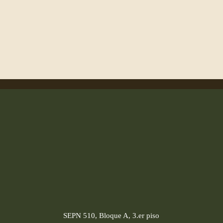
SEPN 510, Bloque A, 3.er piso