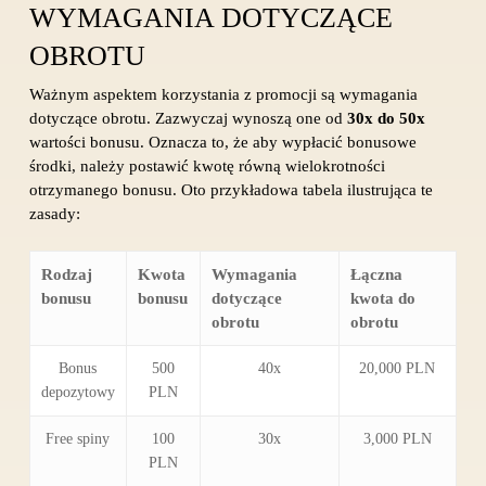
WYMAGANIA DOTYCZĄCE
OBROTU
Ważnym aspektem korzystania z promocji są wymagania
dotyczące obrotu. Zazwyczaj wynoszą one od
30x do 50x
wartości bonusu. Oznacza to, że aby wypłacić bonusowe
środki, należy postawić kwotę równą wielokrotności
otrzymanego bonusu. Oto przykładowa tabela ilustrująca te
zasady:
Rodzaj
Kwota
Wymagania
Łączna
bonusu
bonusu
dotyczące
kwota do
obrotu
obrotu
Bonus
500
40x
20,000 PLN
depozytowy
PLN
Free spiny
100
30x
3,000 PLN
PLN