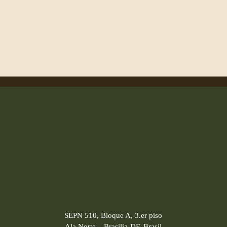
SEPN 510, Bloque A, 3.er piso
Ala Norte – Brasilia-DF, Brasil