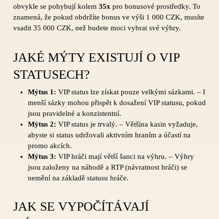
obvykle se pohybují kolem
35x
pro bonusové prostředky. To
znamená, že pokud obdržíte bonus ve výši 1 000 CZK, musíte
vsadit 35 000 CZK, než budete moci vybrat své výhry.
JAKÉ MÝTY EXISTUJÍ O VIP
STATUSECH?
Mýtus 1:
VIP status lze získat pouze velkými sázkami. – I
menší sázky mohou přispět k dosažení VIP statusu, pokud
jsou pravidelné a konzistentní.
Mýtus 2:
VIP status je trvalý. – Většina kasin vyžaduje,
abyste si status udržovali aktivním hraním a účastí na
promo akcích.
Mýtus 3:
VIP hráči mají větší šanci na výhru. – Výhry
jsou založeny na náhodě a RTP (návratnost hráči) se
nemění na základě statusu hráče.
JAK SE VYPOČÍTÁVAJÍ