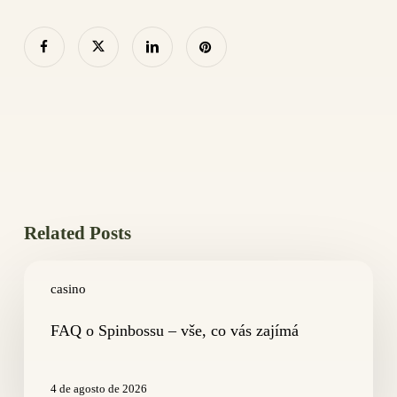
Related Posts
FAQ
o
casino
Spinbossu
–
FAQ o Spinbossu – vše, co vás zajímá
vše,
co
vás
4 de agosto de 2026