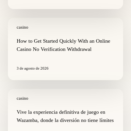
zajímá
How
to
casino
Get
Started
How to Get Started Quickly With an Online
Quickly
Casino No Verification Withdrawal
With
an
Online
3 de agosto de 2026
Casino
No
Verification
Withdrawal
Vive
la
casino
experiencia
definitiva
Vive la experiencia definitiva de juego en
de
Wazamba, donde la diversión no tiene límites
juego
en