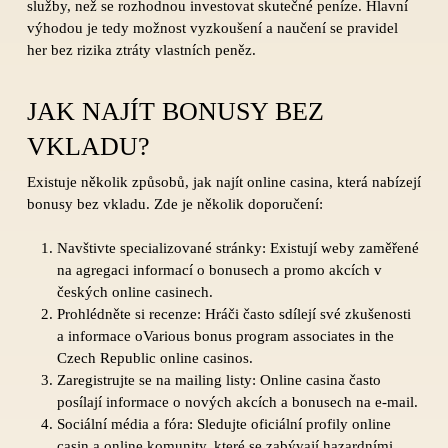
služby, než se rozhodnou investovat skutečné peníze. Hlavní
výhodou je tedy možnost vyzkoušení a naučení se pravidel
her bez rizika ztráty vlastních peněz.
JAK NAJÍT BONUSY BEZ
VKLADU?
Existuje několik způsobů, jak najít online casina, která nabízejí
bonusy bez vkladu. Zde je několik doporučení:
Navštivte specializované stránky: Existují weby zaměřené
na agregaci informací o bonusech a promo akcích v
českých online casinech.
Prohlédněte si recenze: Hráči často sdílejí své zkušenosti
a informace oVarious bonus program associates in the
Czech Republic online casinos.
Zaregistrujte se na mailing listy: Online casina často
posílají informace o nových akcích a bonusech na e-mail.
Sociální média a fóra: Sledujte oficiální profily online
casin a online komunity, které se zabývají hazardními