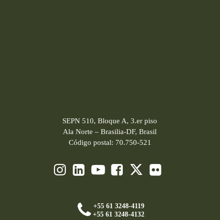
SEPN 510, Bloque A, 3.er piso
Ala Norte – Brasilia-DF, Brasil
Código postal: 70.750-521
+55 61 3248-4119
+55 61 3248-4132