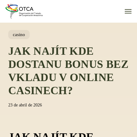
Skip
Men
to
main
content
casino
JAK NAJÍT KDE
DOSTANU BONUS BEZ
VKLADU V ONLINE
CASINECH?
23 de abril de 2026
JAK NAJÍT KDE