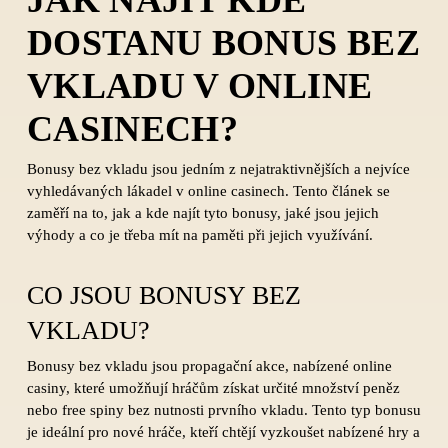
DOSTANU BONUS BEZ
VKLADU V ONLINE
CASINECH?
Bonusy bez vkladu jsou jedním z nejatraktivnějších a nejvíce
vyhledávaných lákadel v online casinech. Tento článek se
zaměří na to, jak a kde najít tyto bonusy, jaké jsou jejich
výhody a co je třeba mít na paměti při jejich využívání.
CO JSOU BONUSY BEZ
VKLADU?
Bonusy bez vkladu jsou propagační akce, nabízené online
casiny, které umožňují hráčům získat určité množství peněz
nebo free spiny bez nutnosti prvního vkladu. Tento typ bonusu
je ideální pro nové hráče, kteří chtějí vyzkoušet nabízené hry a