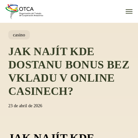
Skip
Men
to
main
content
casino
JAK NAJÍT KDE
DOSTANU BONUS BEZ
VKLADU V ONLINE
CASINECH?
23 de abril de 2026
JAK NAJÍT KDE