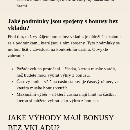
hrami.
Jaké podmínky jsou spojeny s bonusy bez
vkladu?
Před tím, než využijete bonus bez vkladu, je důležité seznámit
se s podmínkami, které jsou s ním spojeny. Tyto podmínky se
mohou lišit v závislosti na konkrétním casinu. Obvykle
zahrnují:
Požadavek na protočení – částka, kterou musíte vsadit,
než budete moci vybrat výhry z bonusu.
Časový limit – většina casin stanovuje časový rámec, ve
kterém musíte bonus využít.
Maximální výběr – některá casina mají limit na částku,
kterou si můžete vybrat jako výhru z bonusu.
JAKÉ VÝHODY MAJÍ BONUSY
BEZ VKLADU?