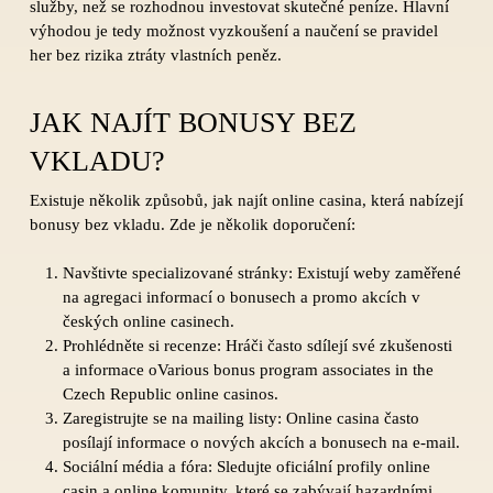
služby, než se rozhodnou investovat skutečné peníze. Hlavní
výhodou je tedy možnost vyzkoušení a naučení se pravidel
her bez rizika ztráty vlastních peněz.
JAK NAJÍT BONUSY BEZ
VKLADU?
Existuje několik způsobů, jak najít online casina, která nabízejí
bonusy bez vkladu. Zde je několik doporučení:
Navštivte specializované stránky: Existují weby zaměřené
na agregaci informací o bonusech a promo akcích v
českých online casinech.
Prohlédněte si recenze: Hráči často sdílejí své zkušenosti
a informace oVarious bonus program associates in the
Czech Republic online casinos.
Zaregistrujte se na mailing listy: Online casina často
posílají informace o nových akcích a bonusech na e-mail.
Sociální média a fóra: Sledujte oficiální profily online
casin a online komunity, které se zabývají hazardními