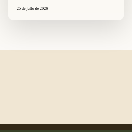
Wazamba,
25 de julio de 2026
donde
la
diversión
no
tiene
límites