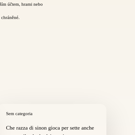
vaším účtem, hrami nebo
 chráněné.
he
azza
Sem categoria
i
inon
Che razza di sinon gioca per sette anche
ioca