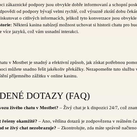
ci zákaznické podpory jsou obvykle dobře informovaní a schopní posk
povědi od podpory bývají velmi rychlé, což výrazně zkrátí dobu čekán
skutovat o citlivých informacích, jelikož tyto konverzace jsou obvykl
torie:
Některá kasina nabízejí možnost uchovat si historii chatu pro bu
více jazyků, což vám usnadní interakci.
hatu v Mostbet je snadný a efektivní způsob, jak získat potřebnou pomo
ci můžete snadno řešit jakékoliv překážky. Nezapomeňte tuto službu 
ištění příjemného zážitku v online kasinu.
DENÉ DOTAZY (FAQ)
vozu živého chatu v Mostbet?
– Živý chat je k dispozici 24/7, což zna
 řešeny okamžitě?
– Ano, většina dotazů je zodpovězena v reálném ča
d se živý chat nezobrazuje?
– Zkontrolujte, zda máte správně načteno