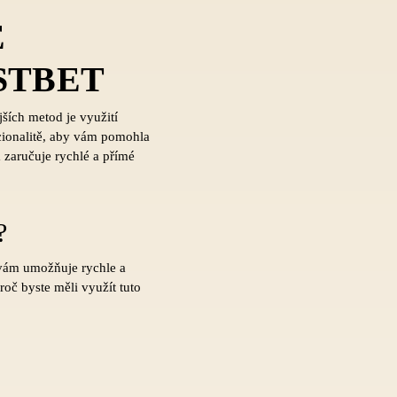
E
STBET
jších metod je využití
cionalitě, aby vám pomohla
 zaručuje rychlé a přímé
?
a vám umožňuje rychle a
oč byste měli využít tuto