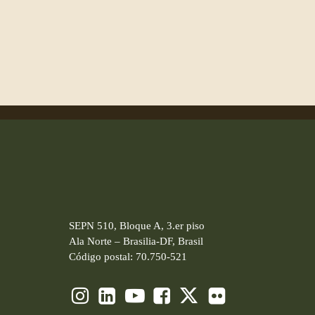
SEPN 510, Bloque A, 3.er piso
Ala Norte – Brasilia-DF, Brasil
Código postal: 70.750-521