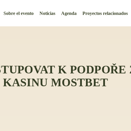
Sobre el evento
Noticias
Agenda
Proyectos relacionados
STUPOVAT K PODPOŘE
 KASINU MOSTBET