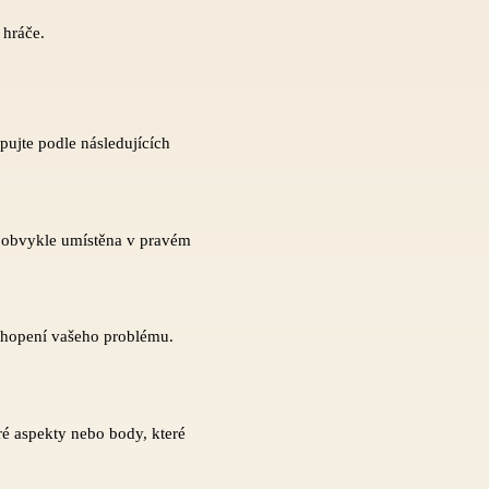
 hráče.
pujte podle následujících
e obvykle umístěna v pravém
ochopení vašeho problému.
ré aspekty nebo body, které