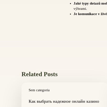
Jaké typy dotazů moh
výhrami.
Je komunikace v živ
Related Posts
Как
выбрать
Sem categoria
надежное
онлайн
Как выбрать надежное онлайн казино
казино