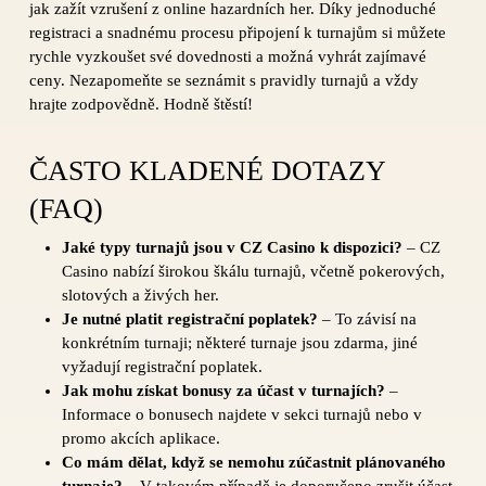
jak zažít vzrušení z online hazardních her. Díky jednoduché
registraci a snadnému procesu připojení k turnajům si můžete
rychle vyzkoušet své dovednosti a možná vyhrát zajímavé
ceny. Nezapomeňte se seznámit s pravidly turnajů a vždy
hrajte zodpovědně. Hodně štěstí!
ČASTO KLADENÉ DOTAZY
(FAQ)
Jaké typy turnajů jsou v CZ Casino k dispozici?
– CZ
Casino nabízí širokou škálu turnajů, včetně pokerových,
slotových a živých her.
Je nutné platit registrační poplatek?
– To závisí na
konkrétním turnaji; některé turnaje jsou zdarma, jiné
vyžadují registrační poplatek.
Jak mohu získat bonusy za účast v turnajích?
–
Informace o bonusech najdete v sekci turnajů nebo v
promo akcích aplikace.
Co mám dělat, když se nemohu zúčastnit plánovaného
turnaje?
– V takovém případě je doporučeno zrušit účast,