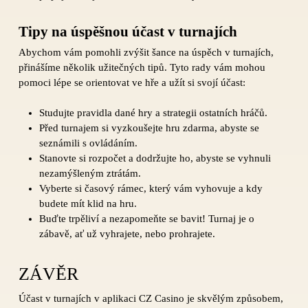
Tipy na úspěšnou účast v turnajích
Abychom vám pomohli zvýšit šance na úspěch v turnajích,
přinášíme několik užitečných tipů. Tyto rady vám mohou
pomoci lépe se orientovat ve hře a užít si svojí účast:
Studujte pravidla dané hry a strategii ostatních hráčů.
Před turnajem si vyzkoušejte hru zdarma, abyste se
seznámili s ovládáním.
Stanovte si rozpočet a dodržujte ho, abyste se vyhnuli
nezamýšleným ztrátám.
Vyberte si časový rámec, který vám vyhovuje a kdy
budete mít klid na hru.
Buďte trpěliví a nezapomeňte se bavit! Turnaj je o
zábavě, ať už vyhrajete, nebo prohrajete.
ZÁVĚR
Účast v turnajích v aplikaci CZ Casino je skvělým způsobem,