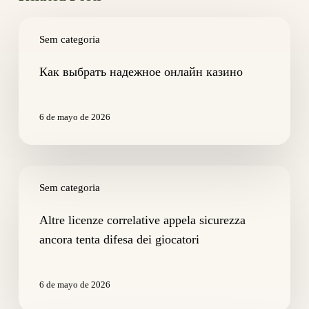
Как
выбрать
Sem categoria
надежное
онлайн
Как выбрать надежное онлайн казино
казино
6 de mayo de 2026
Altre
licenze
Sem categoria
correlative
appela
Altre licenze correlative appela sicurezza
sicurezza
ancora tenta difesa dei giocatori
ancora
tenta
difesa
6 de mayo de 2026
dei
giocatori