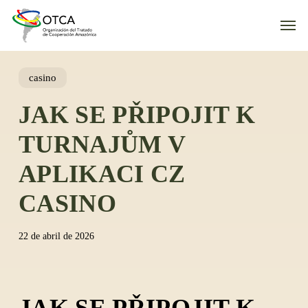
Skip
Men
to
main
content
casino
JAK SE PŘIPOJIT K
TURNAJŮM V
APLIKACI CZ
CASINO
22 de abril de 2026
JAK SE PŘIPOJIT K