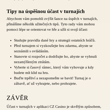
Tipy na úspěšnou účast v turnajích
Abychom vám pomohli zvýšit šance na úspěch v turnajích,
přinášíme několik užitečných tipů. Tyto rady vám mohou
pomoci lépe se orientovat ve hře a užít si svojí účast:
Studujte pravidla dané hry a strategii ostatních hráčů.
Před turnajem si vyzkoušejte hru zdarma, abyste se
seznámili s ovládáním.
Stanovte si rozpočet a dodržujte ho, abyste se vyhnuli
nezamýšleným ztrátám.
Vyberte si časový rámec, který vám vyhovuje a kdy
budete mít klid na hru.
Buďte trpěliví a nezapomeňte se bavit! Turnaj je o
zábavě, ať už vyhrajete, nebo prohrajete.
ZÁVĚR
Účast v turnajích v aplikaci CZ Casino je skvělým způsobem,