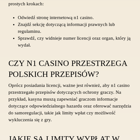
prostych krokach:
Odwiedź stronę internetową n1 casino.
Znajdź sekcję dotyczącą informacji prawnych lub
regulaminu.
Sprawdź, czy widnieje numer licencji oraz organ, który ją
wydał.
CZY N1 CASINO PRZESTRZEGA
POLSKICH PRZEPISÓW?
Oprócz posiadania licencji, ważne jest również, aby n1 casino
przestrzegało przepisów dotyczących ochrony graczy. Na
przykład, kasyna muszą zapewniać graczom informacje
dotyczące odpowiedzialnego hazardu oraz oferować narzędzia
do samoregulacji, takie jak limity wpłat czy możliwość
wykluczenia się z gry.
JAKIE SĄ LIMITY WYPŁAT W