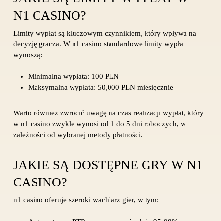
N1 CASINO?
Limity wypłat są kluczowym czynnikiem, który wpływa na
decyzję gracza. W n1 casino standardowe limity wypłat
wynoszą:
Minimalna wypłata: 100 PLN
Maksymalna wypłata: 50,000 PLN miesięcznie
Warto również zwrócić uwagę na czas realizacji wypłat, który
w n1 casino zwykle wynosi od 1 do 5 dni roboczych, w
zależności od wybranej metody płatności.
JAKIE SĄ DOSTĘPNE GRY W N1
CASINO?
n1 casino oferuje szeroki wachlarz gier, w tym: