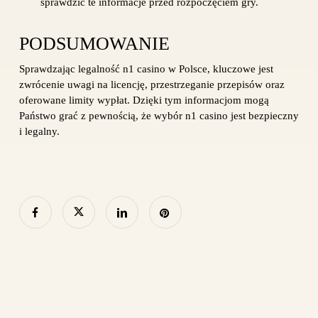
sprawdzić te informacje przed rozpoczęciem gry.
PODSUMOWANIE
Sprawdzając legalność n1 casino w Polsce, kluczowe jest
zwrócenie uwagi na licencję, przestrzeganie przepisów oraz
oferowane limity wypłat. Dzięki tym informacjom mogą
Państwo grać z pewnością, że wybór n1 casino jest bezpieczny
i legalny.