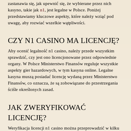
zastanawia się, jak upewnić się, że wybierane przez nich
kasyno, takie jak
n1
, jest legalne w Polsce. Poniżej
przedstawiamy kluczowe aspekty, które należy wziąć pod
uwagę, aby rozwiać wszelkie wątpliwości.
CZY N1 CASINO MA LICENCJĘ?
Aby ocenić legalność n1 casino, należy przede wszystkim
sprawdzić, czy jest ono licencjonowane przez odpowiednie
organy. W Polsce Ministerstwo Finansów reguluje wszystkie
aspekty gier hazardowych, w tym kasyna online. Legalne
kasyna muszą posiadać licencję wydaną przez Ministerstwo
Finansów, co oznacza, że są zobowiązane do przestrzegania
ściśle określonych zasad.
JAK ZWERYFIKOWAĆ
LICENCJĘ?
Weryfikacja licencji n1 casino można przeprowadzić w kilku