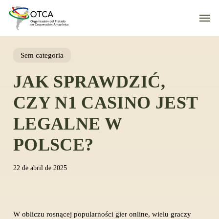
Skip
Men
to
main
content
Sem categoria
JAK SPRAWDZIĆ,
CZY N1 CASINO JEST
LEGALNE W
POLSCE?
22 de abril de 2025
W obliczu rosnącej popularności gier online, wielu graczy