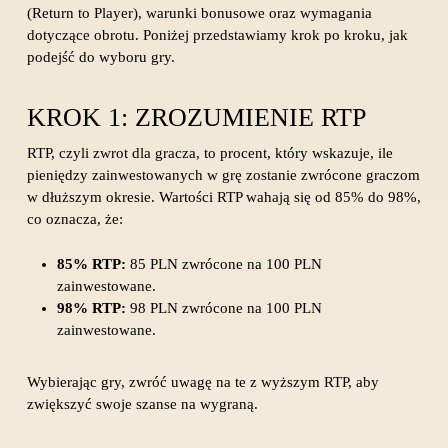
(Return to Player), warunki bonusowe oraz wymagania
dotyczące obrotu. Poniżej przedstawiamy krok po kroku, jak
podejść do wyboru gry.
KROK 1: ZROZUMIENIE RTP
RTP, czyli zwrot dla gracza, to procent, który wskazuje, ile
pieniędzy zainwestowanych w grę zostanie zwrócone graczom
w dłuższym okresie. Wartości RTP wahają się od 85% do 98%,
co oznacza, że:
85% RTP:
85 PLN zwrócone na 100 PLN
zainwestowane.
98% RTP:
98 PLN zwrócone na 100 PLN
zainwestowane.
Wybierając gry, zwróć uwagę na te z wyższym RTP, aby
zwiększyć swoje szanse na wygraną.