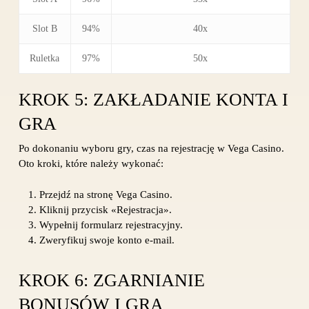
Slot B
94%
40x
Ruletka
97%
50x
KROK 5: ZAKŁADANIE KONTA I
GRA
Po dokonaniu wyboru gry, czas na rejestrację w Vega Casino.
Oto kroki, które należy wykonać:
Przejdź na stronę Vega Casino.
Kliknij przycisk «Rejestracja».
Wypełnij formularz rejestracyjny.
Zweryfikuj swoje konto e-mail.
KROK 6: ZGARNIANIE
BONUSÓW I GRA