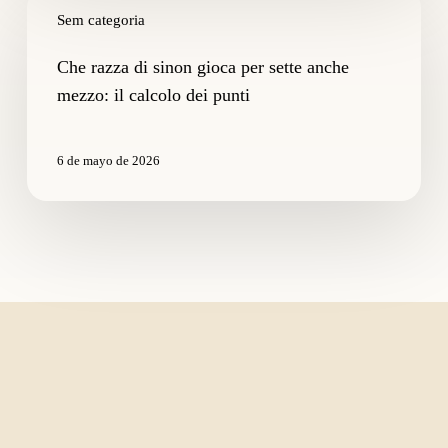
razza
Sem categoria
di
sinon
Che razza di sinon gioca per sette anche
gioca
mezzo: il calcolo dei punti
per
sette
anche
6 de mayo de 2026
mezzo:
il
calcolo
dei
punti